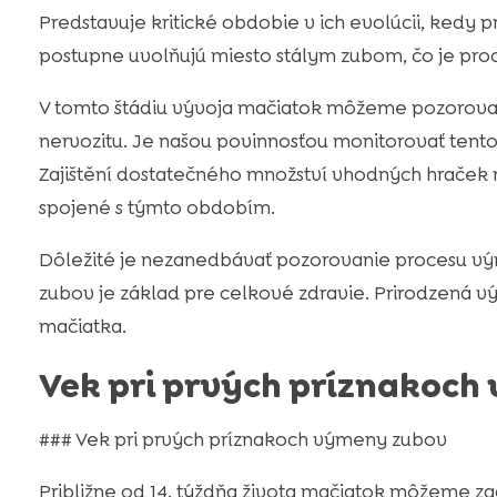
Predstavuje kritické obdobie v ich evolúcii, kedy 
postupne uvolňujú miesto stálym zubom, čo je pr
V tomto štádiu vývoja mačiatok môžeme pozorova
nervozitu. Je našou povinnosťou monitorovať tento
Zajištění dostatečného množství vhodných hraček
spojené s týmto obdobím.
Dôležité je nezanedbávať pozorovanie procesu vý
zubov je základ pre celkové zdravie. Prirodzená vý
mačiatka.
Vek pri prvých príznakoc
### Vek pri prvých príznakoch výmeny zubov
Približne od 14. týždňa života mačiatok môžeme z