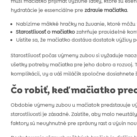
musí mačiatko prijímať výživné látky, ktoré sú esen
hydratácie je essenciálne pre
zdravie mačiatka
.
Nabízíme mäkké hračky na žuvanie, ktoré môžu 
Starostlivosť o mačiatko
zahrňuje pravidelné kont
Uistite sa, že mačiatko dostáva dostatok výživy 
Starostlivosť počas výmeny zubov si vyžaduje naoza
všetky potreby mačiatka pre jeho dobro a rozvoj. 
komplikácií, vy a váš miláčik spoločne dosiahnete š
Čo robiť, keď mačiatko p
Obdobie výmeny zubov u mačiatok predstavuje výz
starostlivosti je zásadné. Zaistite, aby malo neustál
faktory sú nevyhnutné pre správny rast a vývin no