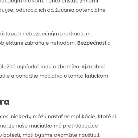
ľúčovým krokom. Tento prístup zmierni
vyše, odvracia ich od žuvania potenciálne
lo prístupu k nebezpečným predmetom.
 objektami zabraňuje nehodám.
Bezpečnosť
a
ôležité vyhľadať radu odborníka. Aj drobné
ravie a pohodlie mačiatka v tomto kritickom
ra
es, niekedy môžu nastať komplikácie, ktoré si
íme, že naše mačiatko má pretrvávajúce
 bolesti, mali by sme okamžite navštíviť