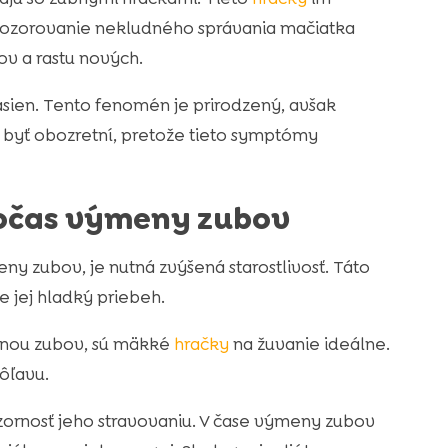
ozorovanie nekludného správania mačiatka
v a rastu nových.
sien. Tento fenomén je prirodzený, avšak
 byť obozretní, pretože tieto symptómy
počas výmeny zubov
 zubov, je nutná zvýšená starostlivosť. Táto
 jej hladký priebeh.
enou zubov, sú mäkké
hračky
na žuvanie ideálne.
ôľavu.
pozornosť jeho stravovaniu. V čase výmeny zubov