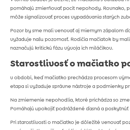
pomáhajú zmierňovať pocit nepohody. Rovnako, p
môže signalizovať proces vypadávania starých zubo
Pozor by sme mali venovať aj miernym zápalom ďa
vyžaduje našu pozornosť. Rodičia mačiatok by mali
naznačujú kritickú fázu vývoja ich miláčikov.
Starostlivosť o mačiatko 
v období, keď mačiatko prechádza procesom výmeny
etapa si vyžaduje správne nástroje a podmienky pre
Na zmiernenie nepohodlia, ktoré prichádza so zm
Pomáhajú upokojiť podráždené ďasná a poskytnúť 
Pri starostlivosti o mačiatko je dôležité venovať 