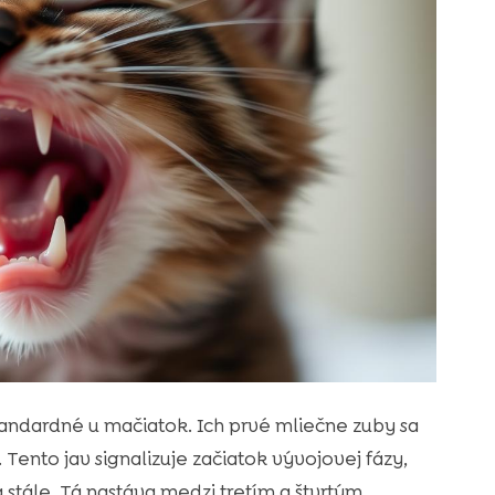
tandardné u mačiatok. Ich prvé mliečne zuby sa
e. Tento jav signalizuje začiatok vývojovej fázy,
tále. Tá nastáva medzi tretím a štvrtým