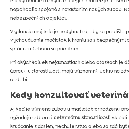
Poskytovanie rôznych mäkkých hračiek je ďalším k
nepohodlie spojené s narastaním nových zubov. Na
nebezpečných objektov.
Vigilancia majiteľa je nevyhnutná, aby sa prediš
Vychovávanie mačiatok k hraniu sa s bezpečnými
správna výchova sú prioritami.
Pri akýchkoľvek nejasnostiach alebo otázkach je d
úpravy v starostlivosti majú významný vplyv na zd
období.
Kedy konzultovať veteriná
Aj keď je výmena zubov u mačiatok prirodzený proc
vyžadujú odbornú
veterinárnu starostlivosť
. Ak vid
krvácanie z ďasien, nechutenstvo alebo sa zdá byť v