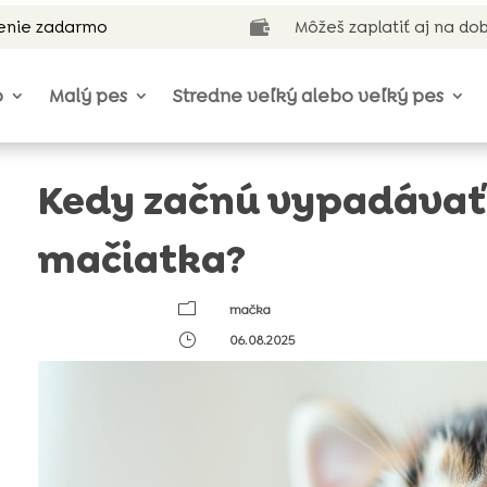
enie zadarmo
Môžeš zaplatiť aj na do

o
Malý pes
Stredne veľký alebo veľký pes
Kedy začnú vypadávať
mačiatka?
m
mačka
}
06.08.2025