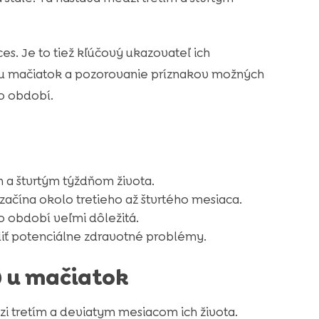
ces. Je to tiež kľúčový ukazovateľ ich
enu mačiatok a pozorovanie príznakov možných
o období.
m a štvrtým týždňom života.
čína okolo tretieho až štvrtého mesiaca.
o období veľmi dôležitá.
iť potenciálne zdravotné problémy.
 u mačiatok
 tretím a deviatym mesiacom ich života.