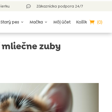
bierku
Zákaznícka podpora 24/7

(0)
Starý pes
Mačka
Môj účet
Košík
 mliečne zuby