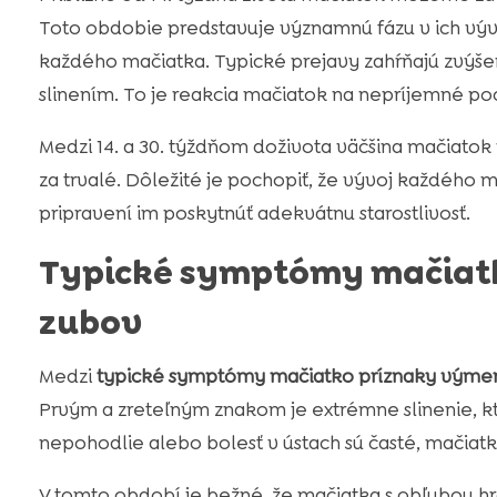
Toto obdobie predstavuje významnú fázu v ich vývo
každého mačiatka. Typické prejavy zahŕňajú zvýš
slinením. To je reakcia mačiatok na nepríjemné poc
Medzi 14. a 30. týždňom doživota väčšina mačiatok
za trvalé. Dôležité je pochopiť, že vývoj každého ma
pripravení im poskytnúť adekvátnu starostlivosť.
Typické symptómy mačiat
zubov
Medzi
typické symptómy mačiatko príznaky výme
Prvým a zreteľným znakom je extrémne slinenie, k
nepohodlie alebo bolesť v ústach sú časté, mačiat
V tomto období je bežné, že mačiatka s obľubou hr