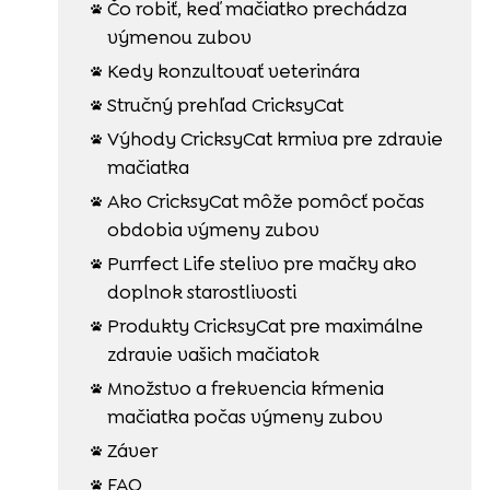
Čo robiť, keď mačiatko prechádza

výmenou zubov
Kedy konzultovať veterinára

Stručný prehľad CricksyCat

Výhody CricksyCat krmiva pre zdravie

mačiatka
Ako CricksyCat môže pomôcť počas

obdobia výmeny zubov
Purrfect Life stelivo pre mačky ako

doplnok starostlivosti
Produkty CricksyCat pre maximálne

zdravie vašich mačiatok
Množstvo a frekvencia kŕmenia

mačiatka počas výmeny zubov
Záver

FAQ
