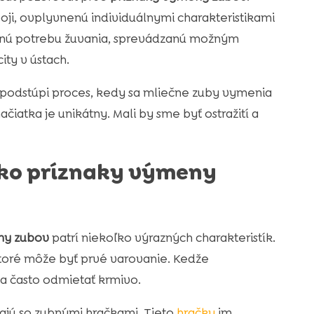
ji, ovplyvnenú individuálnymi charakteristikami
enú potrebu žuvania, sprevádzanú možným
ity v ústach.
 podstúpi proces, kedy sa mliečne zuby vymenia
čiatka je unikátny. Mali by sme byť ostražití a
ko príznaky výmeny
ny zubov
patrí niekoľko výrazných charakteristík.
toré môže byť prvé varovanie. Kedže
ka často odmietať krmivo.
ajú so zubnými hračkami. Tieto
hračky
im