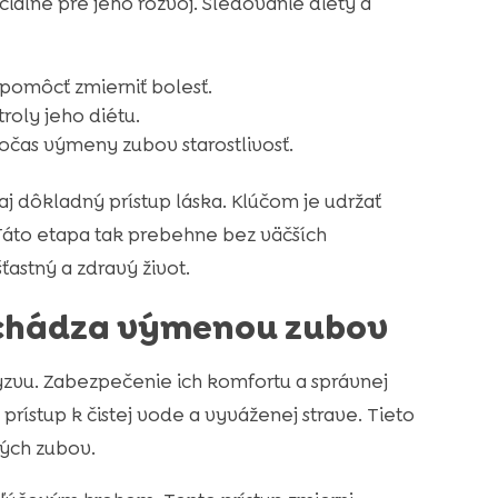
ciálne pre jeho rozvoj. Sledovanie diéty a
pomôcť zmierniť bolesť.
roly jeho diétu.
počas výmeny zubov starostlivosť.
j dôkladný prístup láska. Klúčom je udržať
Táto etapa tak prebehne bez väčších
ťastný a zdravý život.
rechádza výmenou zubov
vu. Zabezpečenie ich komfortu a správnej
y prístup k čistej vode a vyváženej strave. Tieto
vých zubov.