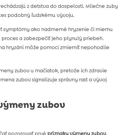
prechádzajú z detstva do dospelosti. Mliečne zuby
oces podobný ľudskému vývoju.
ť symptómy ako nadmerné hryzenie či miernu
 proces a zabezpečiť jeho plynulý priebeh.
 na hryzání môže pomoci zmierniť nepohodlie
meny zubov u mačiatok, pretože ich zdravie
mena zubov signalizuje správny rast a vývoj
h výmeny zubov
ačať pozorovať prvé
príznaky výmeny zubov
.