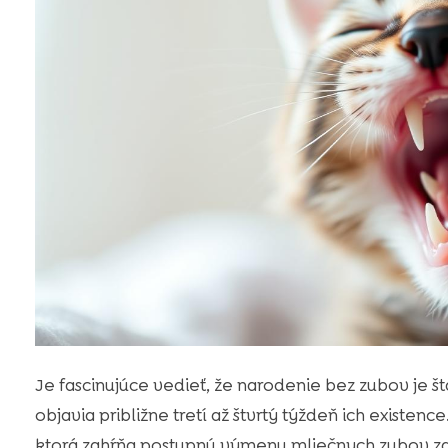
Je fascinujúce vedieť, že narodenie bez zubov je š
objavia približne tretí až štvrtý týždeň ich existenc
ktorá zahŕňa postupnú výmenu mliečnych zubov za s