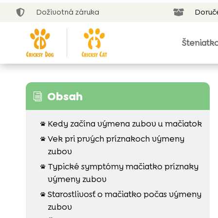
Doživotná záruka
Doruč


Šteniatk
Obsah
i
Kedy začína výmena zubov u mačiatok

Vek pri prvých príznakoch výmeny

zubov
Typické symptómy mačiatko príznaky

výmeny zubov
Starostlivosť o mačiatko počas výmeny

zubov