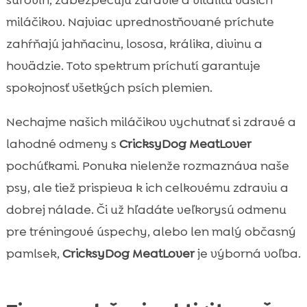
miláčikov. Najviac uprednostňované príchute
zahŕňajú jahňacinu, lososa, králika, divinu a
hovädzie. Toto spektrum príchutí garantuje
spokojnosť všetkých psích plemien.
Nechajme našich miláčikov vychutnať si zdravé a
lahodné odmeny s
CricksyDog MeatLover
pochúťkami. Ponuka nielenže rozmaznáva naše
psy, ale tiež prispieva k ich celkovému zdraviu a
dobrej nálade. Či už hľadáte veľkorysú odmenu
pre tréningové úspechy, alebo len malý občasný
pamlsek,
CricksyDog MeatLover
je výborná voľba.