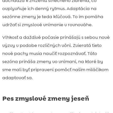
dochádza k zníženiu slnečného žiarenia, čo
ovplyvňuje ich denný rytmus. Adaptácia na
sezónne zmeny je teda kľúčová. To im pomáha
udržať si zmyslové vnímanie v rovnováhe.
Vlhkosť a daždivé počasie prinášajú s sebou nové
výzvy v podobe rozličných vôní. Zvieratá tieto
nové pachy musia naučiť rozpoznávať. Táto
sezóna prináša zmeny vo vnímaní, na ktoré by
sme mali byť pripravení pomôcť našim miláčikom
adaptovať sa.
Pes zmyslové zmeny jeseň