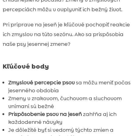
počas jesene
percepciách môžu v ovplyvniť ich bežný život.
Ako výživa ovplyvňuje zmysly psa?

Pri príprave na jeseň je kľúčové pochopiť reakcie
CricksyDog – najlepšia voľba pre vašeho

psa
ich zmyslov na túto sezónu. Ako sa prispôsobia
CricksyDog Ely mokré krmivo
naše psy jesennej zmene?

CricksyDog MeatLover pochúťky

Tipy na udržanie aktivity počas kratších dní

Kľúčové body
Ako zabezpečiť bezpečnosť psa v jesennom

období
Zmyslové percepcie psov
sa môžu meniť počas
Význam preventívnych prehliadok u

jesenného obdobia
veterinára
Zmeny v zrakovom, čuchovom a sluchovom
Záver
vnímaní sú bežné

Prispôsobenie psov na jeseň
zahŕňa aj ich
FAQ

každodenné návyky
Je dôležité byť si vedomý týchto zmien a