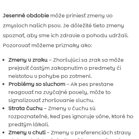
Jesenné obdobie
môže priniesť zmeny vo
zmysloch našich psov. Je dôležité tieto zmeny
spoznať, aby sme ich zdravie a pohodu udržali.
Pozorovať môžeme príznaky ako:
Zmeny v zraku
– Zhoršujúci sa zrak sa môže
prejaviť častým zakopnutím o predmety či
neistotou v pohybe po zotmení.
Problémy so sluchom
– Ak pes prestane
reagovať na zvyčajné povely, môže to
signalizovať zhoršovanie sluchu.
Strata čuchu
– Zmeny v čuchu sú
rozpoznateľné, keď pes ignoruje vône, ktoré ho
predtým lákali.
Zmeny v chuti
– Zmeny v preferenciách stravy