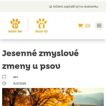
🤝 Môžeš zaplatiť aj na dobierku
(0)
Jesenné zmyslové
zmeny u psov
m
pes
}
31.07.2025