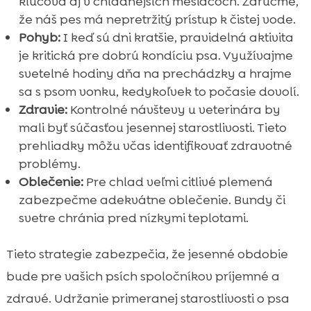
kľúčová aj v chladnejších mesiacoch. Zaručme,
že náš pes má nepretržitý prístup k čistej vode.
Pohyb:
I keď sú dni kratšie, pravidelná aktivita
je kritická pre dobrú kondíciu psa. Využívajme
svetelné hodiny dňa na prechádzky a hrajme
sa s psom vonku, kedykoľvek to počasie dovolí.
Zdravie:
Kontrolné návštevy u veterinára by
mali byť súčasťou jesennej starostlivosti. Tieto
prehliadky môžu včas identifikovať zdravotné
problémy.
Oblečenie:
Pre chlad veľmi citlivé plemená
zabezpečme adekvátne oblečenie. Bundy či
svetre chránia pred nízkymi teplotami.
Tieto strategie zabezpečia, že jesenné obdobie
bude pre vašich psích spoločníkov príjemné a
zdravé. Udržanie primeranej starostlivosti o psa