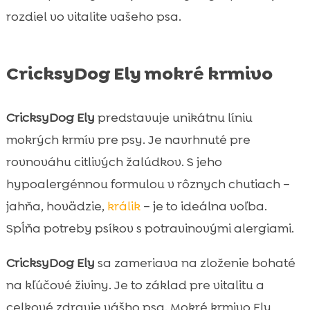
rozdiel vo vitalite vašeho psa.
CricksyDog Ely mokré krmivo
CricksyDog Ely
predstavuje unikátnu líniu
mokrých krmív pre psy. Je navrhnuté pre
rovnováhu citlivých žalúdkov. S jeho
hypoalergénnou formulou v rôznych chutiach –
jahňa, hovädzie,
králik
– je to ideálna voľba.
Spĺňa potreby psíkov s potravinovými alergiami.
CricksyDog Ely
sa zameriava na zloženie bohaté
na kľúčové živiny. Je to základ pre vitalitu a
celkové zdravie vášho psa. Mokré krmivo Ely