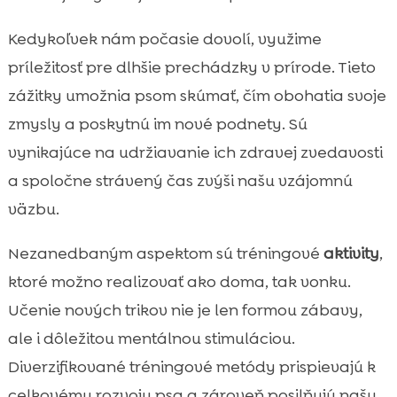
Kedykoľvek nám počasie dovolí, využime
príležitosť pre dlhšie prechádzky v prírode. Tieto
zážitky umožnia psom skúmať, čím obohatia svoje
zmysly a poskytnú im nové podnety. Sú
vynikajúce na udržiavanie ich zdravej zvedavosti
a spoločne strávený čas zvýši našu vzájomnú
väzbu.
Nezanedbaným aspektom sú tréningové
aktivity
,
ktoré možno realizovať ako doma, tak vonku.
Učenie nových trikov nie je len formou zábavy,
ale i dôležitou mentálnou stimuláciou.
Diverzifikované tréningové metódy prispievajú k
celkovému rozvoju psa a zároveň posilňujú našu