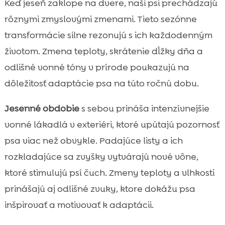
Keď jeseň zaklope na dvere, naši psi prechádzajú
rôznymi zmyslovými zmenami. Tieto sezónne
transformácie silne rezonujú s ich každodenným
životom. Zmena teploty, skrátenie dĺžky dňa a
odlišné vonné tóny v prírode poukazujú na
dôležitosť adaptácie psa na túto ročnú dobu.
Jesenné obdobie
s sebou prináša intenzívnejšie
vonné lákadlá v exteriéri, ktoré upútajú pozornosť
psa viac než obvykle. Padajúce listy a ich
rozkladajúce sa zvyšky vytvárajú nové vône,
ktoré stimulujú psí čuch. Zmeny teploty a vlhkosti
prinášajú aj odlišné zvuky, ktore dokážu psa
inšpirovať a motivovať k adaptácii.