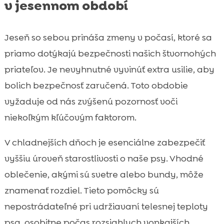
v jesennom období
Jeseň so sebou prináša zmeny v počasí, ktoré sa
priamo dotýkajú bezpečnosti našich štvornohých
priateľov. Je nevyhnutné vyvinúť extra usilie, aby
bolich bezpečnosť zaručená. Toto obdobie
vyžaduje od nás zvýšenú pozornosť voči
niekoľkým kľúčovým faktorom.
V chladnejších dňoch je esenciálne zabezpečiť
vyššiu úroveň starostlivosti o naše psy. Vhodné
oblečenie, akými sú svetre alebo bundy, môže
znamenať rozdiel. Tieto pomôcky sú
nepostrádateľné pri udržiavaní telesnej teploty
psa, osobitne počas rozsiahlych vonkajších