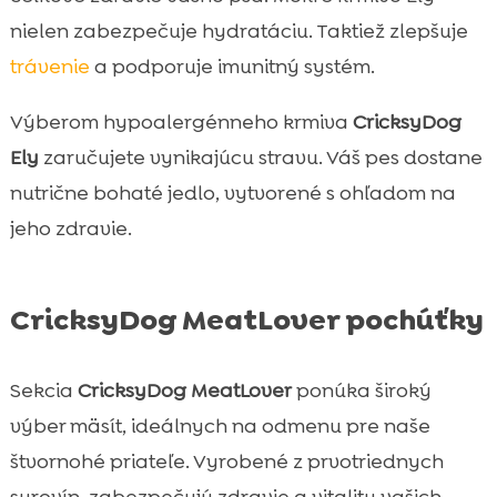
nielen zabezpečuje hydratáciu. Taktiež zlepšuje
trávenie
a podporuje imunitný systém.
Výberom hypoalergénneho krmiva
CricksyDog
Ely
zaručujete vynikajúcu stravu. Váš pes dostane
nutrične bohaté jedlo, vytvorené s ohľadom na
jeho zdravie.
CricksyDog MeatLover pochúťky
Sekcia
CricksyDog MeatLover
ponúka široký
výber mäsít, ideálnych na odmenu pre naše
štvornohé priateľe. Vyrobené z prvotriednych
surovín, zabezpečujú zdravie a vitalitu vašich