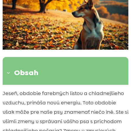
Obsah
3
Prečo sú zmysly dôležité pre psa?
Jeseň, obdobie farebných listov a chladnejšieho

Ako jeseň ovplyvňuje zmyslové vnímanie?
vzduchu, prináša novú energiu. Toto obdobie

Pes zmyslové zmeny jeseň
však môže pre naše psy znamenať niečo iné. Ste si

Príznaky zmyslových zmien u psa v jeseni
všimli zmeny v správaní vášho psa s príchodom

Praktické tipy pre zlepšenie života psa
chladnejšieho počasia? Zmeny v zmyslových
