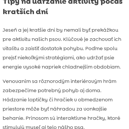
Tipy na udržanie aktivity počas
kratších dní
Jeseň a jej kratšie dni by nemali byť prekážkou
pre aktivitu našich psov. Klúčové je zachovať ich
vitalitu a zaistiť dostatok pohybu. Poďme spolu
prejsť niekoľkými stratégiami, ako udržať psie
energie vysoké napriek chladnejším obdobiam.
Venovaním sa rôznorodým interiérovým hrám
zabezpečíme potrebný pohyb aj doma.
Hádzanie loptičky či hračiek v obmedzenom
priestore môže byť náhradou za vonkajšie
behanie. Prínosom sú interaktívne hračky, ktoré
stimulujú myseľ aj telo nášho psa.