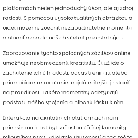
platformách nielen jednoduchý úkon, ale aj zdroj
radosti. S pomocou vysokokvalitných obrázkov a
videí môžeme zvečniť nezabudnuteľné momenty
a otvoriť okno do našich svetov pre ostatných.
Zobrazovanie týchto spoločných zážitkov online
umožňuje neobmedzenú kreativitu. Či už ide o
zachytenie ich v hravosti, počas tréningu alebo
priamočiare relaxovanie, najdôležitejšie je staviť
na pravdivosť. Takéto momentky odkrývajú
podstatu nášho spojenia a hlbokú lásku k nim.
Interakcia na digitálnych platformách nám
prinesie možnosť byť súčasťou väčšej komunity
milovníkov psov. Zdielanie skúseností a rad môže