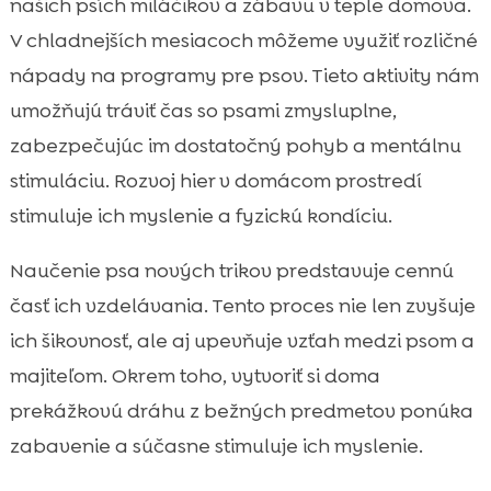
našich psích miláčikov a zábavu v teple domova.
V chladnejších mesiacoch môžeme využiť rozličné
nápady na programy pre psov. Tieto aktivity nám
umožňujú tráviť čas so psami zmysluplne,
zabezpečujúc im dostatočný pohyb a mentálnu
stimuláciu. Rozvoj hier v domácom prostredí
stimuluje ich myslenie a fyzickú kondíciu.
Naučenie psa nových trikov predstavuje cennú
časť ich vzdelávania. Tento proces nie len zvyšuje
ich šikovnosť, ale aj upevňuje vzťah medzi psom a
majiteľom. Okrem toho, vytvoriť si doma
prekážkovú dráhu z bežných predmetov ponúka
zabavenie a súčasne stimuluje ich myslenie.