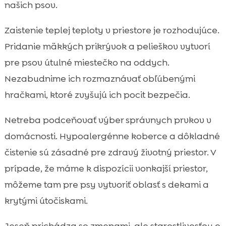
našich psov.
Zaistenie teplej teploty v priestore je rozhodujúce.
Pridanie mäkkých prikrývok a pelieškov vytvorí
pre psov útulné miestečko na oddych.
Nezabudnime ich rozmaznávať obľúbenými
hračkami, ktoré zvyšujú ich pocit bezpečia.
Netreba podceňovať výber správnych prvkov v
domácnosti. Hypoalergénne koberce a dôkladné
čistenie sú zásadné pre zdravý životný priestor. V
prípade, že máme k dispozícii vonkajší priestor,
môžeme tam pre psy vytvoriť oblasť s dekami a
krytými útočiskami.
Jeseň prichádza so zmenami, ale starostlivosťou o