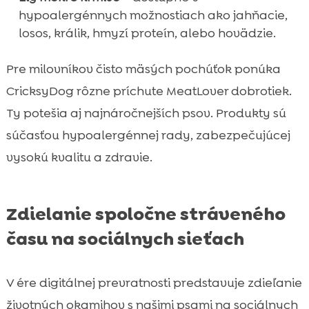
hypoalergénnych možnostiach ako jahňacie,
losos, králik, hmyzí proteín, alebo hovädzie.
Pre milovníkov čisto mäsých pochúťok ponúka
CricksyDog rôzne príchute MeatLover dobrotiek.
Ty potešia aj najnáročnejších psov. Produkty sú
súčasťou hypoalergénnej rady, zabezpečujúcej
vysokú kvalitu a zdravie.
Zdielanie spoločne stráveného
času na sociálnych sieťach
V ére digitálnej prevratnosti predstavuje zdieľanie
životných okamihov s našimi psami na sociálnych