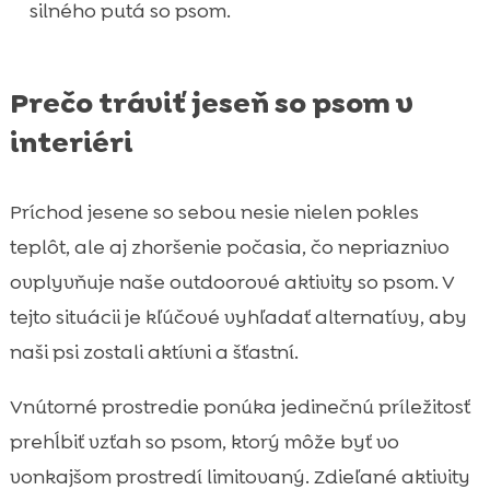
silného putá so psom.
FAQ

Prečo tráviť jeseň so psom v
interiéri
Príchod jesene so sebou nesie nielen pokles
teplôt, ale aj zhoršenie počasia, čo nepriaznivo
ovplyvňuje naše outdoorové aktivity so psom. V
tejto situácii je kľúčové vyhľadať alternatívy, aby
naši psi zostali aktívni a šťastní.
Vnútorné prostredie ponúka jedinečnú príležitosť
prehĺbiť vzťah so psom, ktorý môže byť vo
vonkajšom prostredí limitovaný. Zdieľané aktivity