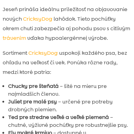
Jeseň prináša ideálnu príležitosť na objavovanie
nových
CricksyDog
lahôdok. Tieto pochúťky
okrem chuti zabezpečia aj pohodu psov s citlivým
trávením
vďaka hypoalergénnej výrobe.
Sortiment
CricksyDog
uspokojí každého psa, bez
ohľadu na veľkosť či vek. Ponúka rôzne rady,
medzi ktoré patria:
Chucky pre šteňatá
– šité na mieru pre
najmladších členov.
Juliet pre malé psy
– určené pre potreby
drobných plemien.
Ted pre stredne veľké a veľké plemená
–
chutné, výživné pochúťky pre robustnejšie psy.
Ely mokré krmivo
– dostupné v