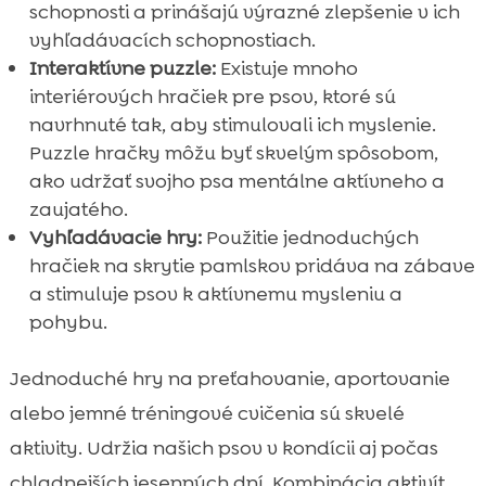
schopnosti a prinášajú výrazné zlepšenie v ich
vyhľadávacích schopnostiach.
Interaktívne puzzle:
Existuje mnoho
interiérových hračiek pre psov, ktoré sú
navrhnuté tak, aby stimulovali ich myslenie.
Puzzle hračky môžu byť skvelým spôsobom,
ako udržať svojho psa mentálne aktívneho a
zaujatého.
Vyhľadávacie hry:
Použitie jednoduchých
hračiek na skrytie pamlskov pridáva na zábave
a stimuluje psov k aktívnemu mysleniu a
pohybu.
Jednoduché hry na preťahovanie, aportovanie
alebo jemné tréningové cvičenia sú skvelé
aktivity. Udržia našich psov v kondícii aj počas
chladnejších jesenných dní. Kombinácia aktivít