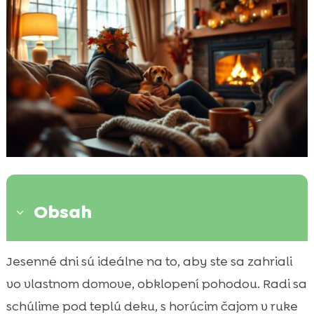
Obsah
3
Prečo tráviť jeseň so psom v interiéri
Jesenné dni sú ideálne na to, aby ste sa zahriali

Pohodlné interiérové aktivity pre psov
vo vlastnom domove, obklopení pohodou. Radi sa

Pes nápad na vnútorný program jeseň
schúlime pod teplú deku, s horúcim čajom v ruke
