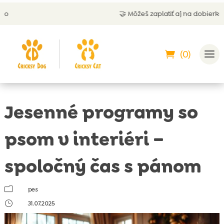
🤝 Môžeš zaplatiť aj na dobierku
(0)
Jesenné programy so
psom v interiéri –
spoločný čas s pánom
m
pes
}
31.07.2025