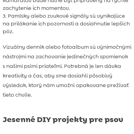
kamarátov bude nutné byť pripravený na rýchle
zachytenie ich momentov.
Pamlsky alebo zvukové signály sú vynikajúce
na prilákanie ich pozornosti a dosiahnutie lepších
póz.
Vizuálny denník alebo fotoalbum sú výnimočnými
nástrojmi na zachovanie jedinečných spomienok
s našimi psími priateľmi. Potrebná je len dávka
kreativity a čas, aby sme dosiahli pôsobivý
výsledok, ktorý nám umožní opakovane prežívať
tieto chvíle.
Jesenné DIY projekty pre psov