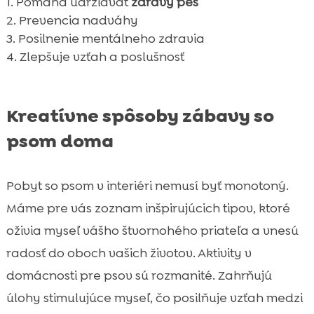
Pomáha udržiavať
zdravý pes
Prevencia nadváhy
Posilnenie mentálneho zdravia
Zlepšuje vzťah a poslušnosť
Kreatívne spôsoby zábavy so
psom doma
Pobyt so psom v interiéri nemusí byť monotoný.
Máme pre vás zoznam inšpirujúcich tipov, ktoré
oživia myseľ vášho štvornohého priateľa a vnesú
radosť do oboch vašich životov. Aktivity v
domácnosti pre psov sú rozmanité. Zahrňujú
úlohy stimulujúce myseľ, čo posilňuje vzťah medzi