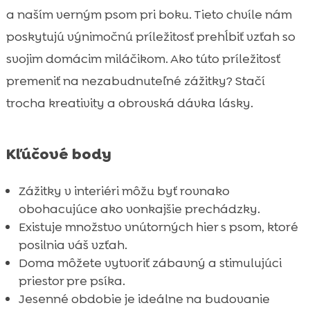
Výhody interiérového cvičenia pre psov
a naším verným psom pri boku. Tieto chvíle nám

Kreatívne spôsoby zábavy so psom doma
poskytujú výnimočnú príležitosť prehĺbiť vzťah so

Príprava jesenného priestoru pre psa
svojim domácim miláčikom. Ako túto príležitosť

Krmenie a pochúťky pre jesenné psie
premeniť na nezabudnuteľné zážitky? Stačí

programy
trocha kreativity a obrovská dávka lásky.
Využitie tréningových náradí v interiéri

Zábava s CricksyDog dobrotami

Kľúčové body
Zdielanie spoločne stráveného času na

sociálnych sieťach
Zážitky v interiéri môžu byť rovnako
Vytváranie nových zvykov a rituálov

obohacujúce ako vonkajšie prechádzky.
Fotografovanie a dokumentovanie

Existuje množstvo vnútorných hier s psom, ktoré
okamihov
posilnia váš vzťah.
Jesenné DIY projekty pre psov
Doma môžete vytvoriť zábavný a stimulujúci

Komfort a odpočinok v interiéri pre psa
priestor pre psíka.

Jesenné obdobie je ideálne na budovanie
Záver
