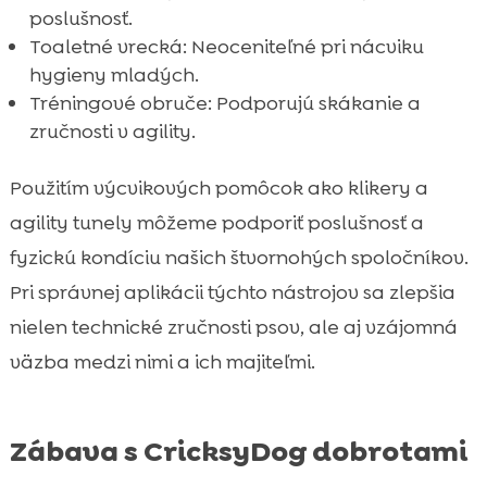
poslušnosť.
Toaletné vrecká: Neoceniteľné pri nácviku
hygieny mladých.
Tréningové obruče: Podporujú skákanie a
zručnosti v agility.
Použitím výcvikových pomôcok ako klikery a
agility tunely môžeme podporiť poslušnosť a
fyzickú kondíciu našich štvornohých spoločníkov.
Pri správnej aplikácii týchto nástrojov sa zlepšia
nielen technické zručnosti psov, ale aj vzájomná
väzba medzi nimi a ich majiteľmi.
Zábava s CricksyDog dobrotami