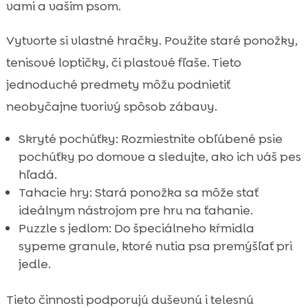
vami a vašim psom.
Vytvorte si vlastné hračky. Použite staré ponožky,
tenisové loptičky, či plastové fľaše. Tieto
jednoduché predmety môžu podnietiť
neobyčajne tvorivý spôsob zábavy.
Skryté pochúťky: Rozmiestnite obľúbené psie
pochúťky po domove a sledujte, ako ich váš pes
hľadá.
Tahacie hry: Stará ponožka sa môže stať
ideálnym nástrojom pre hru na ťahanie.
Puzzle s jedlom: Do špeciálneho kŕmidla
sypeme granule, ktoré nutia psa premýšľať pri
jedle.
Tieto činnosti podporujú duševnú i telesnú