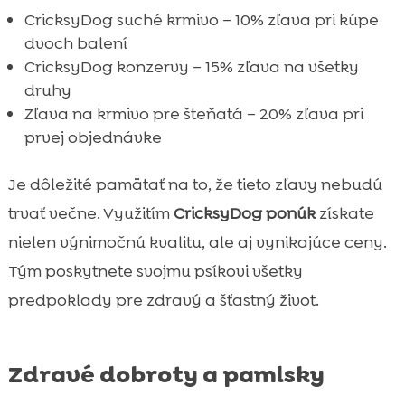
CricksyDog suché krmivo – 10% zľava pri kúpe
dvoch balení
CricksyDog konzervy – 15% zľava na všetky
druhy
Zľava na krmivo pre šteňatá – 20% zľava pri
prvej objednávke
Je dôležité pamätať na to, že tieto zľavy nebudú
trvať večne. Využitím
CricksyDog ponúk
získate
nielen výnimočnú kvalitu, ale aj vynikajúce ceny.
Tým poskytnete svojmu psíkovi všetky
predpoklady pre zdravý a šťastný život.
Zdravé dobroty a pamlsky