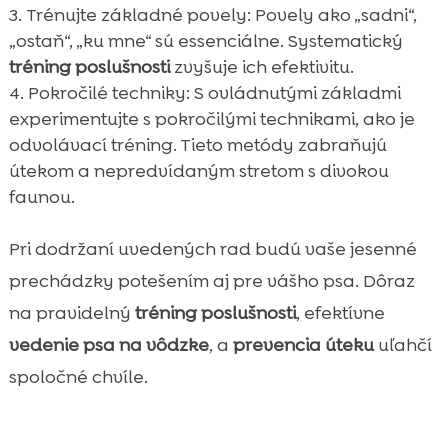
Trénujte základné povely: Povely ako „sadni“,
„ostaň“, „ku mne“ sú essenciálne. Systematický
tréning poslušnosti
zvyšuje ich efektivitu.
Pokročilé techniky: S ovládnutými základmi
experimentujte s pokročilými technikami, ako je
odvolávací tréning. Tieto metódy zabraňujú
útekom a nepredvídaným stretom s divokou
faunou.
Pri dodržaní uvedených rad budú vaše jesenné
prechádzky potešením aj pre vášho psa. Dôraz
na pravidelný
tréning poslušnosti
, efektívne
vedenie psa na vôdzke
, a
prevencia úteku
uľahčí
spoločné chvíle.