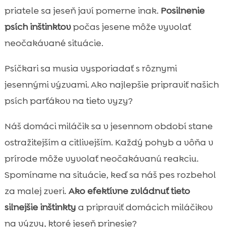
znamená?
priatele sa jeseň javí pomerne inak.
Posilnenie
Rôzne druhy divých zvierat v jeseni

psích inštinktov
počas jesene môže vyvolať
Ako rozpoznať zosilnené inštinkty u vášho

neočakávané situácie.
psa
Tipy na zvládnutie psa počas jesenných
Psíčkari sa musia vysporiadať s rôznymi

prechádzok
jesennými výzvami. Ako najlepšie pripraviť našich
Výcvik a socializácia

psích parťákov na tieto vyzy?
Dôležitosť udržiavania bezpečnosti

Náš domáci miláčik sa v jesennom období stane
Výživa ako kľúč k kontrole inštinktov

ostražitejším a citlivejším. Každý pohyb a vôňa v
Prečo vybrať CricksyDog krmivo

Výber správneho krmiva pre psa
prírode môže vyvolať neočakávanú reakciu.

Aktuálne ponuky a zľavy na CricksyDog
Spomíname na situácie, keď sa náš pes rozbehol

produkty
za malej zveri.
Ako efektívne zvládnuť tieto
Zdravé dobroty a pamlsky

silnejšie inštinkty
a pripraviť domácich miláčikov
Ako predísť zraneniam počas prechádzok

na výzvy, ktoré jeseň prinesie?