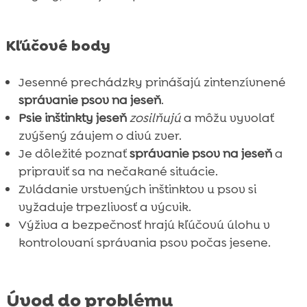
Kedy navštíviť veterinára

Záver

Kľúčové body
FAQ

Jesenné prechádzky prinášajú zintenzívnené
správanie psov na jeseň
.
Psie inštinkty jeseň
zosilňujú
a môžu vyvolať
zvýšený záujem o divú zver.
Je dôležité poznať
správanie psov na jeseň
a
pripraviť sa na nečakané situácie.
Zvládanie vrstvených inštinktov u psov si
vyžaduje trpezlivosť a výcvik.
Výživa a bezpečnosť hrajú kľúčovú úlohu v
kontrolovaní správania psov počas jesene.
Úvod do problému