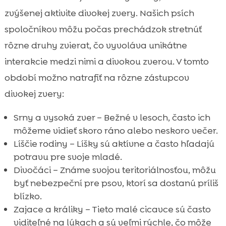
zvýšenej aktivite divokej zvery. Našich psích
spoločníkov môžu počas prechádzok stretnúť
rôzne druhy zvierat, čo vyvoláva unikátne
interakcie medzi nimi a divokou zverou. V tomto
období možno natrafiť na rôzne zástupcov
divokej zvery:
Srny a vysoká zver – Bežné v lesoch, často ich
môžeme vidieť skoro ráno alebo neskoro večer.
Líščie rodiny – Líšky sú aktívne a často hľadajú
potravu pre svoje mladé.
Divočáci – Známe svojou teritoriálnosťou, môžu
byť nebezpeční pre psov, ktorí sa dostanú príliš
blízko.
Zajace a králiky – Tieto malé cicavce sú často
viditeľné na lúkach a sú veľmi rýchle, čo môže