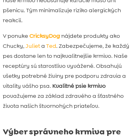
naše krmivo neobsahuje kuracie mäso ani
pšenicu. Tým minimalizuje riziko alergických
reakcií.
V ponuke
CricksyDog
nájdete produkty ako
Chucky,
Juliet
a
Ted
. Zabezpečujeme, že každý
pes dostane len to najkvalitnejšie krmivo. Naše
receptúry sú starostlivo vyvážené. Obsahujú
všetky potrebné živiny pre podporu zdravia a
vitality vášho psa.
Kvalitné psie krmivo
považujeme za základ zdravého a šťastného
života našich štvornohých priateľov.
Výber správneho krmiva pre