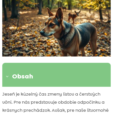
Obsah
3
Úvod do problému
Jeseň je kúzelný čas zmeny listov a čerstvých

Prečo jeseň je špeciálna pre inštinkty psov
vôní. Pre nás predstavuje obdobie odpočinku a

Pes zosilnený lovecký inštinkt jeseň – čo to
krásnych prechádzok. Avšak, pre naše štvornohé
