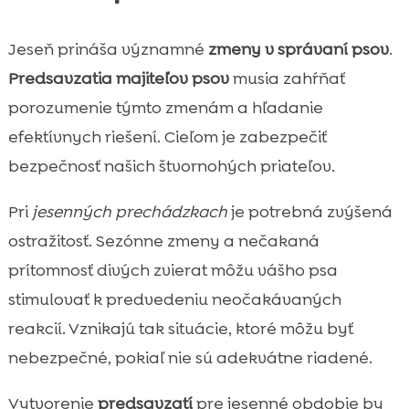
Jeseň prináša významné
zmeny v správaní psov
.
Predsavzatia majiteľov psov
musia zahŕňať
porozumenie týmto zmenám a hľadanie
efektívnych riešení. Cieľom je zabezpečiť
bezpečnosť našich štvornohých priateľov.
Pri
jesenných prechádzkach
je potrebná zvýšená
ostražitosť. Sezónne zmeny a nečakaná
prítomnosť divých zvierat môžu vášho psa
stimulovať k predvedeniu neočakávaných
reakcií. Vznikajú tak situácie, ktoré môžu byť
nebezpečné, pokiaľ nie sú adekvátne riadené.
Vytvorenie
predsavzatí
pre jesenné obdobie by