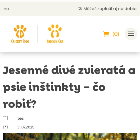
🤝 Môžeš zaplatiť aj na dobierku
(0)
Jesenné divé zvieratá a
psie inštinkty – čo
robiť?
m
pes
}
31.07.2025