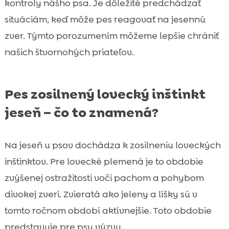
kontroly nášho psa. Je dôležité predchádzať
situáciám, keď môže pes reagovať na jesennú
zver. Týmto porozumením môžeme lepšie chrániť
našich štvornohých priateľov.
Pes zosilnený lovecký inštinkt
jeseň – čo to znamená?
Na jeseň u psov dochádza k zosilneniu loveckých
inštinktov. Pre lovecké plemená je to obdobie
zvýšenej ostražitosti voči pachom a pohybom
divokej zveri. Zvieratá ako jeleny a líšky sú v
tomto ročnom období aktívnejšie. Toto obdobie
predstavuje pre psy výzvu.