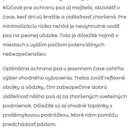
kľúčové pre ochranu psa aj majiteľa, obzvlášť v
čase, keď dni sú kratšie a viditeľnosť zhoršená. Pre
minimalizáciu rizika nehôd je nevyhnutné vodiť
psa na pevnej vôdzke. Toto je dôležité najmä v
miestach s vyšším počtom potenciálnych
nebezpečenstiev.
Optimálna ochrana psa v jesennom čase zahŕňa
výber vhodného vybavenia. Treba zvoliť reflexné
obojky a vôdzky, čím zabezpečíme dobrú
viditeľnosť nášho psa aj za zhoršených svetelných
podmienok. Dôležité sú aj vhodné topánky s
protišmykovou podrážkou, ktoré nám pomôžu
predchádzať pádom.