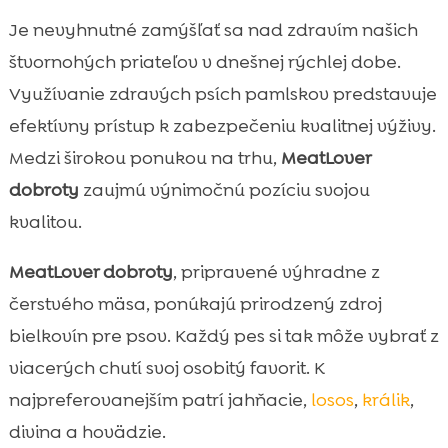
Je nevyhnutné zamýšľať sa nad zdravím našich
štvornohých priateľov v dnešnej rýchlej dobe.
Využívanie zdravých psích pamlskov predstavuje
efektívny prístup k zabezpečeniu kvalitnej výživy.
Medzi širokou ponukou na trhu,
MeatLover
dobroty
zaujmú výnimočnú pozíciu svojou
kvalitou.
MeatLover dobroty
, pripravené výhradne z
čerstvého mäsa, ponúkajú prirodzený zdroj
bielkovín pre psov. Každý pes si tak môže vybrať z
viacerých chutí svoj osobitý favorit. K
najpreferovanejším patrí jahňacie,
losos
,
králik
,
divina a hovädzie.