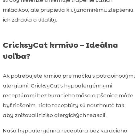
stravy nielenže zmierňuje trápenie vašich
miláčikov, ale prispieva k významnému zlepšeniu
ich zdravia a vitality.
CricksyCat krmivo – Ideálna
voľba?
Ak potrebujete krmivo pre mačku s potravinovými
alergiami, CricksyCat s hypoalergénnymi
receptúrami bez kuracieho mäsa a pšenice môže
byť riešením. Tieto receptúry sú navrhnuté tak,
aby znižovali riziko alergických reakcií.
Naša hypoalergénna receptúra bez kuracieho