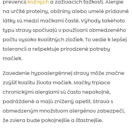
prevencii
kožných
a zažívacích ťažkostí. Alergie
na určité proteíny, obilniny alebo umelé prídavné
látky sú medzi mačkami časté. Výhody takéhoto
typu stravy spočívajú v používaní obmedzeného
počtu vysoko kvalitných zložiek. To vedie k lepšej
tolerancii a rešpektuje prirodzené potreby
mačiek.
Zavedenie hypoalergénnej stravy môže značne
zvýšiť kvalitu života mačiek. Mačky trpiace
chronickými alergiami sú často nepokojné,
podráždené a majú znížený apetít. Strava s
obmedzeným množstvom alergénov zabezpečí,
že zviera bude pokojnejšie a šťastnejšie.