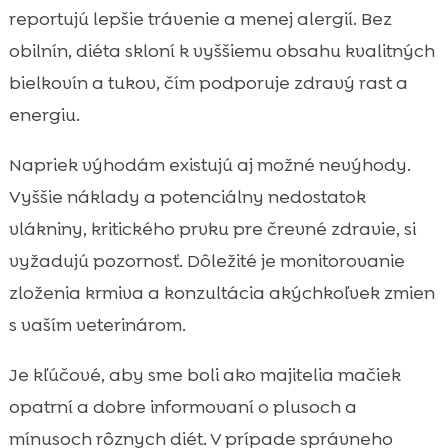
reportujú lepšie trávenie a menej alergií. Bez
obilnín, diéta skloní k vyššiemu obsahu kvalitných
bielkovín a tukov, čím podporuje zdravý rast a
energiu.
Napriek výhodám existujú aj možné nevýhody.
Vyššie náklady a potenciálny nedostatok
vlákniny, kritického prvku pre črevné zdravie, si
vyžadujú pozornosť. Dôležité je monitorovanie
zloženia krmiva a konzultácia akýchkoľvek zmien
s vaším veterinárom.
Je kľúčové, aby sme boli ako majitelia mačiek
opatrní a dobre informovaní o plusoch a
mínusoch rôznych diét. V prípade správneho