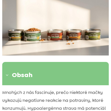
Obsah
3
Čo je hypoalergénna strava pre mačky?
Mnohých z nás fascinuje, prečo niektoré mačky

Príčiny alergií u mačiek
vykazujú negatívne reakcie na potraviny, ktoré

Príznaky alergie u mačiek
konzumujú. Hypoalergénna strava má potenciál
