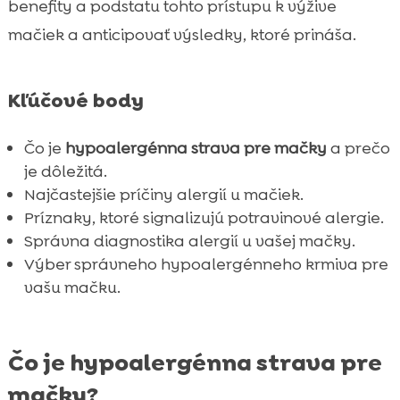
Ako pomôcť mačke prejsť na
benefity a podstatu tohto prístupu k výžive

hypoalergénnu stravu?
mačiek a anticipovať výsledky, ktoré prináša.
Tipy na udržiavanie zdravej váhy u mačiek

Bežné chyby pri výbere hypoalergénneho

Kľúčové body
krmiva
Recenzie najlepších hypoalergénnych

Čo je
hypoalergénna strava pre mačky
a prečo
krmív
je dôležitá.
Záver

Najčastejšie príčiny alergií u mačiek.
FAQ
Príznaky, ktoré signalizujú potravinové alergie.

Správna diagnostika alergií u vašej mačky.
Výber správneho hypoalergénneho krmiva pre
vašu mačku.
Čo je hypoalergénna strava pre
mačky?