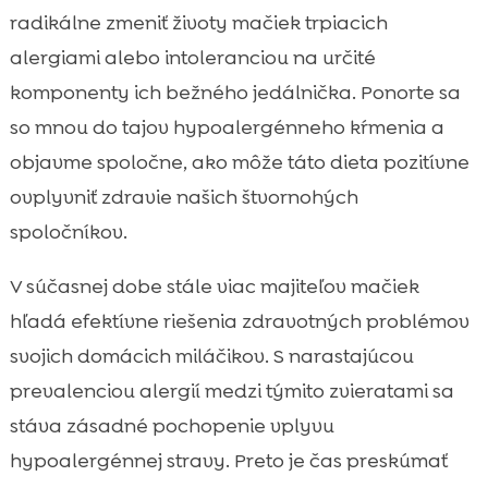
Ako správne diagnostikovať alergie u
radikálne zmeniť životy mačiek trpiacich

mačky?
alergiami alebo intoleranciou na určité
Prečo si zvoliť hypoalergénnu stravu pre

komponenty ich bežného jedálnička. Ponorte sa
mačky?
so mnou do tajov hypoalergénneho kŕmenia a
Ako vybrať správne hypoalergénne krmivo

objavme spoločne, ako môže táto dieta pozitívne
pre vašu mačku?
ovplyvniť zdravie našich štvornohých
Hypoalergénna strava pre citlivé mačky

spoločníkov.
Bezobilná strava pre mačky – Áno alebo

nie?
V súčasnej dobe stále viac majiteľov mačiek
Bezlepková strava pre mačky – Mýty a

hľadá efektívne riešenia zdravotných problémov
fakty
svojich domácich miláčikov. S narastajúcou
Špeciálna strava pre alergické mačky

prevalenciou alergií medzi týmito zvieratami sa
CricksyCat krmivo – Ideálna voľba?

stáva zásadné pochopenie vplyvu
Úloha stravy pri prevencii zdravotných

problémov
hypoalergénnej stravy. Preto je čas preskúmať