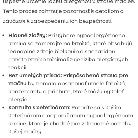
úspešné určenie lacku alergénov v strave mačiek.
Tento proces zahrnuje pozornosť k detailom a
záväzok k zabezpečeniu ich bezpečnosti.
Hlavné zložky:
Pri výbere hypoalergénneho
krmiva sa zamerajte na krmivá, ktoré obsahujú
jednoplné zdroje bielkovín a sacharidov.
Takéto krmivo minimalizuje riziko alergických
reakcií.
Bez umelých prísad:
Prispôsobená strava pre
mačku
by nemala obsahovať umelé farbivá,
konzervanty a príchute, ktoré môžu vyvolať
alergie.
Konzulta s veterinárom:
Poraďte sa s vaším
veterinárom o odporúčanom hypoalergénnom
krmive, ktoré je vhodné pre zdravotné potreby
vašej mačky.