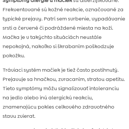
Symptómy alergie u mačiek
sú diverzifikované.
Frekventované sú kožné reakcie, označované za
typické prejavy. Patrí sem svrbenie, vypadávanie
srsti a červené či podráždené miesta na koži.
Mačka je v takýchto situáciách neustále
nepokojná, nakoľko si škrabaním poškodzuje
pokožku.
Tráviaci systém mačiek je tiež často postihnutý.
Prejavuje sa hnačkou, zvracaním, stratou apetítu.
Tieto symptómy môžu signalizovať intoleranciu
na jedlo alebo inú alergickú reakciu,
znamenajúcu pokles celkového zdravotného
stavu zvierat.