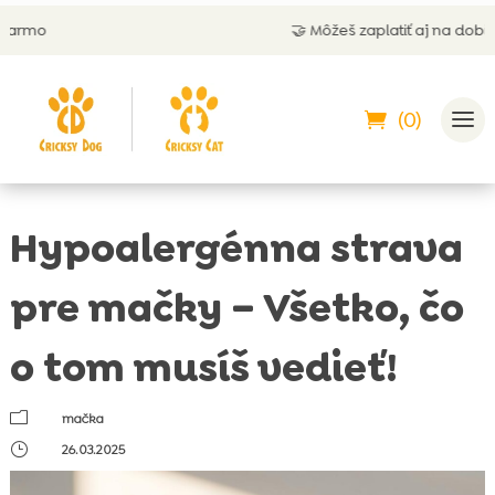
🤝 Môžeš zaplatiť aj na dobierku
(0)
Hypoalergénna strava
pre mačky – Všetko, čo
o tom musíš vedieť!
m
mačka
}
26.03.2025