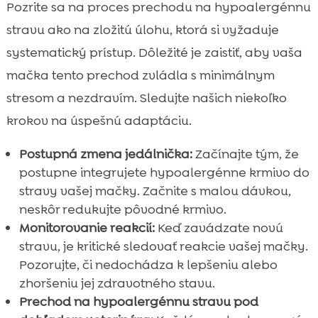
Pozrite sa na proces prechodu na hypoalergénnu
stravu ako na zložitú úlohu, ktorá si vyžaduje
systematický prístup. Dôležité je zaistiť, aby vaša
mačka tento prechod zvládla s minimálnym
stresom a nezdravím. Sledujte našich niekoľko
krokov na úspešnú adaptáciu.
Postupná zmena jedálnička:
Začínajte tým, že
postupne integrujete hypoalergénne krmivo do
stravy vašej mačky. Začnite s malou dávkou,
neskôr redukujte pôvodné krmivo.
Monitorovanie reakcií:
Keď zavádzate novú
stravu, je kritické sledovať reakcie vašej mačky.
Pozorujte, či nedochádza k lepšeniu alebo
zhoršeniu jej zdravotného stavu.
Prechod na hypoalergénnu stravu pod