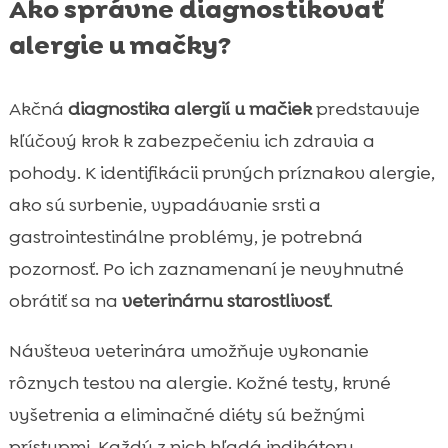
Ako správne diagnostikovať
alergie u mačky?
Akčná
diagnostika alergií u mačiek
predstavuje
kľúčový krok k zabezpečeniu ich zdravia a
pohody. K identifikácii prvných príznakov alergie,
ako sú svrbenie, vypadávanie srsti a
gastrointestinálne problémy, je potrebná
pozornosť. Po ich zaznamenaní je nevyhnutné
obrátiť sa na
veterinárnu starostlivosť
.
Návšteva veterinára umožňuje vykonanie
rôznych testov na alergie. Kožné testy, krvné
vyšetrenia a eliminačné diéty sú bežnými
prístupmi. Každý z nich hľadá indikátory