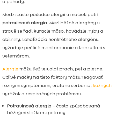
a pohody.
Medzi časté pôvodce alergií u mačiek patrí
potravinová alergia
. Mezi běžné alergény v
stravě se řadí kuracie mäso, hovädzie, ryby a
obilniny. Lokalizácia konkrétneho alergénu
vyžaduje pečlivé monitorovanie a konzultaci s
veternárom.
Alergie
môžu tiež vyvolať prach, peľ a plesne.
Citlivé mačky na tieto faktory môžu reagovať
rôznymi symptómami, vrátane svrbenia,
kožných
vyrážok a respiračných problémov.
Potravinová alergia
– často způsobovaná
běžnými složkami potravy.