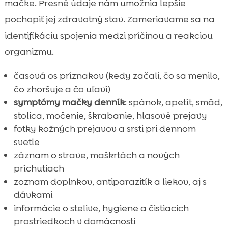
mačke. Presné údaje nám umožnia lepšie
pochopiť jej zdravotný stav. Zameriavame sa na
identifikáciu spojenia medzi príčinou a reakciou
organizmu.
časová os príznakov (kedy začali, čo sa menilo,
čo zhoršuje a čo uľaví)
symptómy mačky denník
: spánok, apetít, smäd,
stolica, močenie, škrabanie, hlasové prejavy
fotky kožných prejavov a srsti pri dennom
svetle
záznam o strave, maškrtách a nových
príchutiach
zoznam doplnkov, antiparazitík a liekov, aj s
dávkami
informácie o stelive, hygiene a čistiacich
prostriedkoch v domácnosti