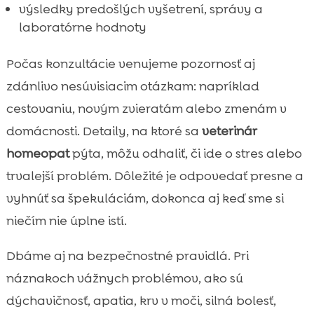
výsledky predošlých vyšetrení, správy a
laboratórne hodnoty
Počas konzultácie venujeme pozornosť aj
zdánlivo nesúvisiacim otázkam: napríklad
cestovaniu, novým zvieratám alebo zmenám v
domácnosti. Detaily, na ktoré sa
veterinár
homeopat
pýta, môžu odhaliť, či ide o stres alebo
trvalejší problém. Dôležité je odpovedať presne a
vyhnúť sa špekuláciám, dokonca aj keď sme si
niečím nie úplne istí.
Dbáme aj na bezpečnostné pravidlá. Pri
náznakoch vážnych problémov, ako sú
dýchavičnosť, apatia, krv v moči, silná bolesť,