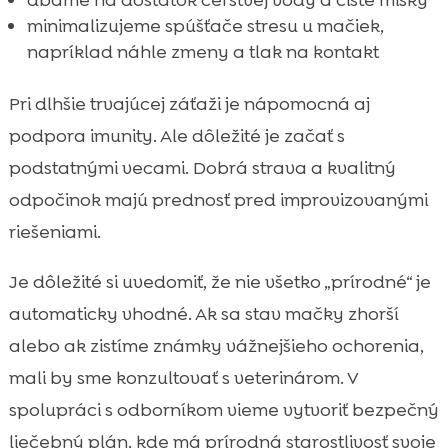
dbáme na dostatok čerstvej vody a čisté misky
minimalizujeme spúšťače stresu u mačiek,
napríklad náhle zmeny a tlak na kontakt
Pri dlhšie trvajúcej záťaži je nápomocná aj
podpora imunity. Ale dôležité je začať s
podstatnými vecami. Dobrá strava a kvalitný
odpočinok majú prednosť pred improvizovanými
riešeniami.
Je dôležité si uvedomiť, že nie všetko „prírodné“ je
automaticky vhodné. Ak sa stav mačky zhorší
alebo ak zistíme známky vážnejšieho ochorenia,
mali by sme konzultovať s veterinárom. V
spolupráci s odborníkom vieme vytvoriť bezpečný
liečebný plán, kde má prírodná starostlivosť svoje