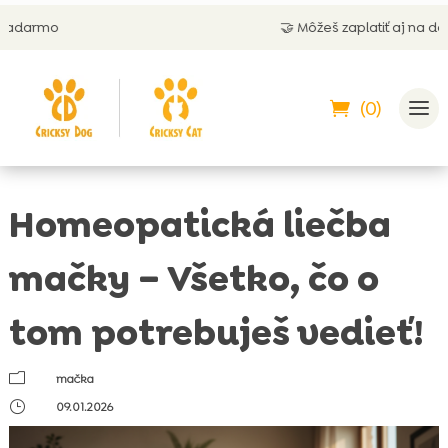
🤝 Môžeš zaplatiť aj na dobierku
(0)
Homeopatická liečba
mačky – Všetko, čo o
tom potrebuješ vedieť!
m
mačka
}
09.01.2026