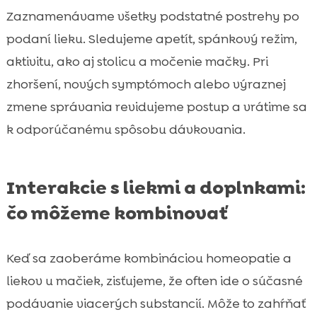
Zaznamenávame všetky podstatné postrehy po
podaní lieku. Sledujeme apetít, spánkový režim,
aktivitu, ako aj stolicu a močenie mačky. Pri
zhoršení, nových symptómoch alebo výraznej
zmene správania revidujeme postup a vrátime sa
k odporúčanému spôsobu dávkovania.
Interakcie s liekmi a doplnkami:
čo môžeme kombinovať
Keď sa zaoberáme kombináciou homeopatie a
liekov u mačiek, zisťujeme, že often ide o súčasné
podávanie viacerých substancií. Môže to zahŕňať