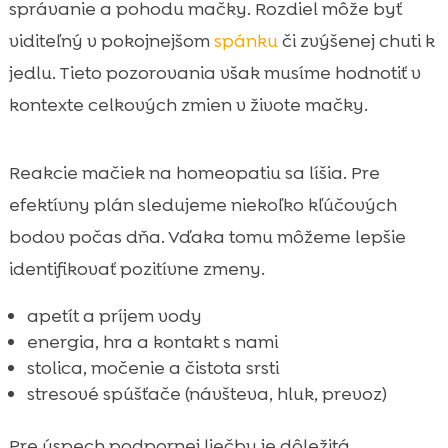
správanie a pohodu mačky. Rozdiel môže byť
viditeľný v pokojnejšom
spánku
či zvýšenej chuti k
jedlu. Tieto pozorovania však musíme hodnotiť v
kontexte celkových zmien v živote mačky.
Reakcie mačiek na homeopatiu sa líšia. Pre
efektívny plán sledujeme niekoľko kľúčových
bodov počas dňa. Vďaka tomu môžeme lepšie
identifikovať pozitívne zmeny.
apetít a príjem vody
energia, hra a kontakt s nami
stolica, močenie a čistota srsti
stresové spúšťače (návšteva, hluk, prevoz)
Pre úspech podpornej liečby je dôležitá