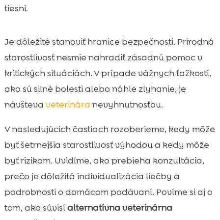
tiesni.
kombinovať
Výživa ako základ podpory: CricksyCat

krmivo pre citlivé mačky
Je dôležité stanoviť hranice bezpečnosti. Prirodná
Hygiena a pohoda doma: Purrfect Life

starostlivosť nesmie nahradiť zásadnú pomoc v
stelivo a čisté prostredie
kritických situáciách. V prípade vážnych ťažkostí,
Ako sledovať pokrok a kedy upraviť postup

ako sú silné bolesti alebo náhle zlyhanie, je
Najčastejšie mýty a nedorozumenia okolo

návšteva
veterinára
nevyhnutnosťou.
homeopatie u mačiek
Záver

V nasledujúcich častiach rozoberieme, kedy môže
FAQ

byť šetrnejšia starostlivosť výhodou a kedy môže
byť rizikom. Uvidíme, ako prebieha konzultácia,
prečo je dôležitá individualizácia liečby a
podrobnosti o domácom podávaní. Povíme si aj o
tom, ako súvisí
alternatívna veterinárna