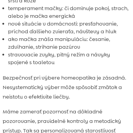
srsti a kože
temperament mačky: či dominuje pokoj, strach,
alebo je mačka energická
nové situácie v domácnosti: presťahovanie,
príchod ďalšieho zvieraťa, návštevy a hluk
ako mačka znáša manipuláciu: česanie,
zdvíhanie, strihanie pazúrov
stravovacie zvyky, pitný režim a návyky
spojené s toaletou
Bezpečnosť pri výbere homeopatika je zásadná.
Nesystematický výber môže spôsobiť zmätok a
neistotu o efektivite liečby.
Máme zamerať pozornosť na dôkladné
pozorovanie, pravidelné kontroly a metodický
prístup. Tak sa personalizovaná starostlivosť