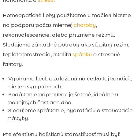
naháňaniu a
stresu
.
Homeopatické lieky používame u mačiek hlavne
na podporu počas miernej
choroby
,
rekonvalescencie, alebo pri zmene režimu.
Sledujeme základné potreby ako sú pitný režim,
teplota prostredia, kvalita
spánku
a stresové
faktory.
Vybírame liečbu založenú na celkovej kondícii,
nie len symptómoch.
Podávanie prípravkov je šetrné, ideálne v
pokojných častiach dňa.
Sledujeme správanie, hydratáciu a stravovacie
návyky.
Pre efektívnu holisticnú starostlivosť musí byť