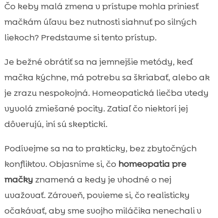
Čo je homeopatia pre mačky a ako funguje
Čo keby malá zmena v prístupe mohla priniesť

Kedy môže byť prírodná a šetrná
mačkám úľavu bez nutnosti siahnuť po silných

starostlivosť užitočná
liekoch? Predstavme si tento prístup.
Najčastejšie problémy, pri ktorých ľudia

zvažujú homeopatiu
Je bežné obrátiť sa na jemnejšie metódy, keď
homeopatická liečba mačky: čo od nej
mačka kýchne, má potrebu sa škriabať, alebo ak

môžeme realisticky očakávať
je zrazu nespokojná. Homeopatická liečba vtedy
Bezpečnosť a limity: kedy radšej okamžite k

vyvolá zmiešané pocity. Zatiaľ čo niektorí jej
veterinárovi
dôverujú, iní sú skeptickí.
Ako prebieha homeopatická konzultácia a

čo si pripraviť
Podívejme sa na to prakticky, bez zbytočných
Výber homeopatika: prečo je dôležitá

konfliktov. Objasníme si, čo
homeopatia pre
individualizácia
mačky
znamená a kedy je vhodné o nej
Dávkovanie a podávanie: praktické tipy v

uvažovať. Zároveň, povieme si, čo realisticky
domácich podmienkach
očakávať, aby sme svojho miláčika nenechali v
Interakcie s liekmi a doplnkami: čo môžeme
