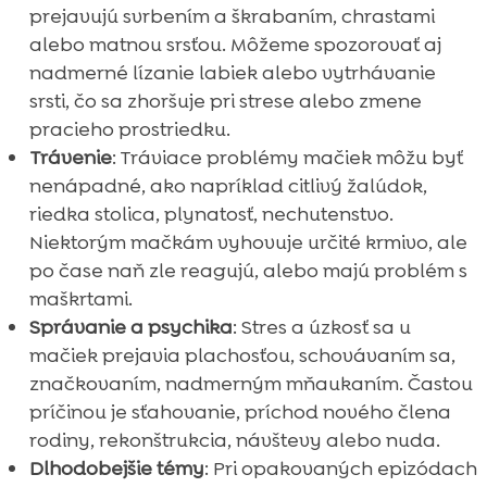
prejavujú svrbením a škrabaním, chrastami
alebo matnou srsťou. Môžeme spozorovať aj
nadmerné lízanie labiek alebo vytrhávanie
srsti, čo sa zhoršuje pri strese alebo zmene
pracieho prostriedku.
Trávenie
: Tráviace problémy mačiek môžu byť
nenápadné, ako napríklad citlivý žalúdok,
riedka stolica, plynatosť, nechutenstvo.
Niektorým mačkám vyhovuje určité krmivo, ale
po čase naň zle reagujú, alebo majú problém s
maškrtami.
Správanie a psychika
: Stres a úzkosť sa u
mačiek prejavia plachosťou, schovávaním sa,
značkovaním, nadmerným mňaukaním. Častou
príčinou je sťahovanie, príchod nového člena
rodiny, rekonštrukcia, návštevy alebo nuda.
Dlhodobejšie témy
: Pri opakovaných epizódach