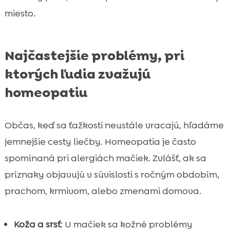
miesto.
Najčastejšie problémy, pri
ktorých ľudia zvažujú
homeopatiu
Občas, keď sa ťažkosti neustále vracajú, hľadáme
jemnejšie cesty liečby. Homeopatia je často
spomínaná pri alergiách mačiek. Zvlášť, ak sa
príznaky objavujú v súvislosti s ročným obdobím,
prachom, krmivom, alebo zmenami domova.
Koža a srsť
: U mačiek sa kožné problémy