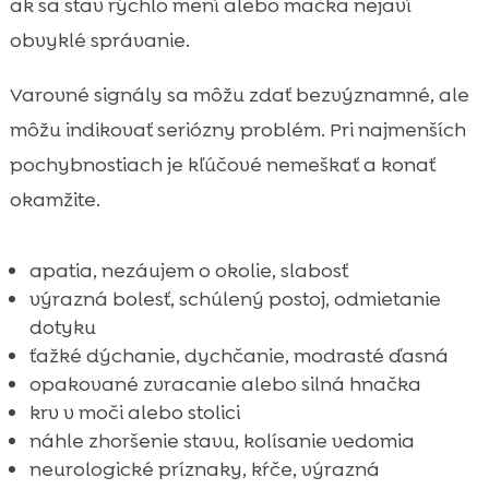
ak sa stav rýchlo mení alebo mačka nejaví
obvyklé správanie.
Varovné signály sa môžu zdať bezvýznamné, ale
môžu indikovať seriózny problém. Pri najmenších
pochybnostiach je kľúčové nemeškať a konať
okamžite.
apatia, nezáujem o okolie, slabosť
výrazná bolesť, schúlený postoj, odmietanie
dotyku
ťažké dýchanie, dychčanie, modrasté ďasná
opakované zvracanie alebo silná hnačka
krv v moči alebo stolici
náhle zhoršenie stavu, kolísanie vedomia
neurologické príznaky, kŕče, výrazná