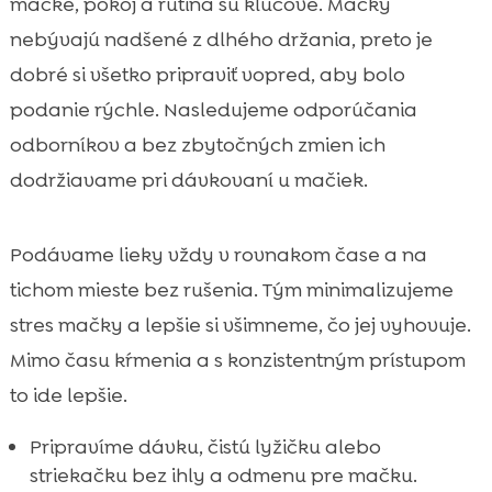
mačke, pokoj a rutina sú kľúčové. Mačky
nebývajú nadšené z dlhého držania, preto je
dobré si všetko pripraviť vopred, aby bolo
podanie rýchle. Nasledujeme odporúčania
odborníkov a bez zbytočných zmien ich
dodržiavame pri dávkovaní u mačiek.
Podávame lieky vždy v rovnakom čase a na
tichom mieste bez rušenia. Tým minimalizujeme
stres mačky a lepšie si všimneme, čo jej vyhovuje.
Mimo času kŕmenia a s konzistentným prístupom
to ide lepšie.
Pripravíme dávku, čistú lyžičku alebo
striekačku bez ihly a odmenu pre mačku.