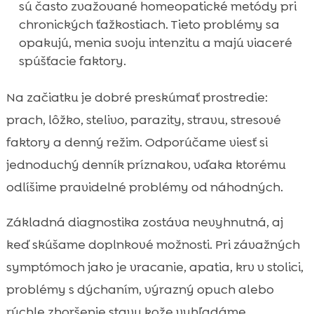
sú často zvažované homeopatické metódy pri
chronických ťažkostiach. Tieto problémy sa
opakujú, menia svoju intenzitu a majú viaceré
spúšťacie faktory.
Na začiatku je dobré preskúmať prostredie:
prach, lôžko, stelivo, parazity, stravu, stresové
faktory a denný režim. Odporúčame viesť si
jednoduchý denník príznakov, vďaka ktorému
odlíšime pravidelné problémy od náhodných.
Základná diagnostika zostáva nevyhnutná, aj
keď skúšame doplnkové možnosti. Pri závažných
symptómoch jako je vracanie, apatia, krv v stolici,
problémy s dýchaním, výrazný opuch alebo
rýchle zhoršenie stavu kože vyhľadáme