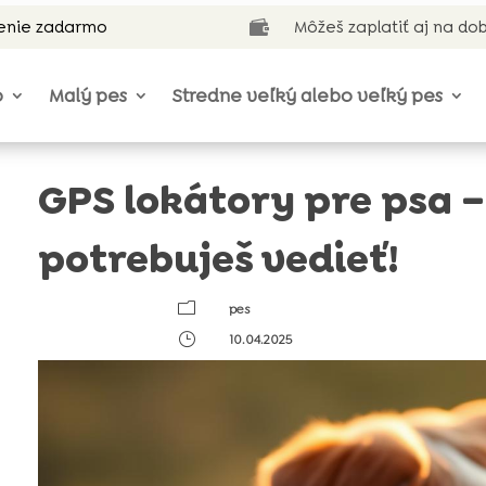
enie zadarmo
Môžeš zaplatiť aj na do

o
Malý pes
Stredne veľký alebo veľký pes
GPS lokátory pre psa –
potrebuješ vedieť!
m
pes
}
10.04.2025