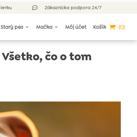
bierku
Zákaznícka podpora 24/7

(0)
Starý pes
Mačka
Môj účet
Košík
 Všetko, čo o tom