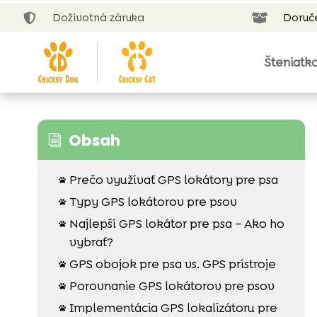
Doživotná záruka
Doruč


Šteniatk
Obsah
i
Prečo využívať GPS lokátory pre psa

Typy GPS lokátorov pre psov

Najlepší GPS lokátor pre psa – Ako ho

vybrať?
GPS obojok pre psa vs. GPS prístroje

Porovnanie GPS lokátorov pre psov

Implementácia GPS lokalizátoru pre
