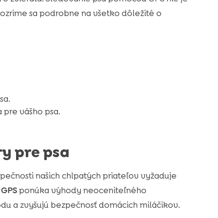
í. Pozrime sa podrobne na všetko dôležité o
sa.
 pre vášho psa.
y pre psa
pečnosti našich chlpatých priateľov vyžaduje
z GPS
ponúka výhody neoceniteľného
odu a zvyšujú bezpečnosť domácich miláčikov.