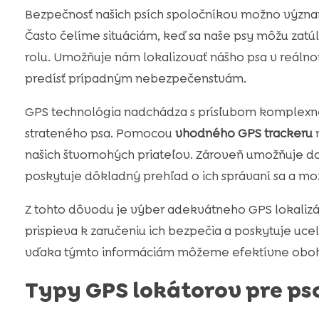
Bezpečnosť našich psích spoločníkov možno význa
Často čelíme situáciám, keď sa naše psy môžu zatúlať
rolu. Umožňuje nám lokalizovať nášho psa v reál
predísť prípadným nebezpečenstvám.
GPS technológia nadchádza s prísľubom komplexnej s
strateného psa. Pomocou
vhodného GPS trackeru
m
našich štvornohých priateľov. Zároveň umožňuje 
poskytuje dôkladný prehľad o ich správaní sa a m
Z tohto dôvodu je výber adekvátneho GPS lokalizá
prispieva k zaručeniu ich bezpečia a poskytuje uce
vďaka týmto informáciám môžeme efektívne obohac
Typy GPS lokátorov pre ps