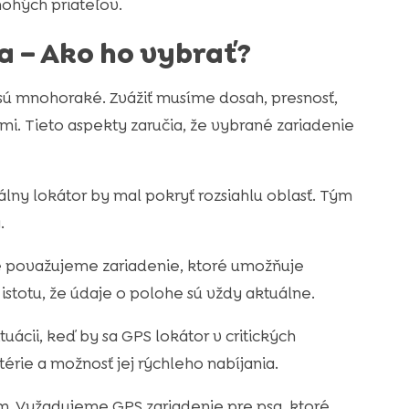
nohých priateľov.
a – Ako ho vybrať?
 sú mnohoraké. Zvážiť musíme dosah, presnosť,
mi. Tieto aspekty zaručia, že vybrané zariadenie
lny lokátor by mal pokryť rozsiahlu oblasť. Tým
.
ne považujeme zariadenie, ktoré umožňuje
stotu, že údaje o polohe sú vždy aktuálne.
uácii, keď by sa GPS lokátor v critických
térie a možnosť jej rýchleho nabíjania.
m. Vyžadujeme GPS zariadenie pre psa, ktoré