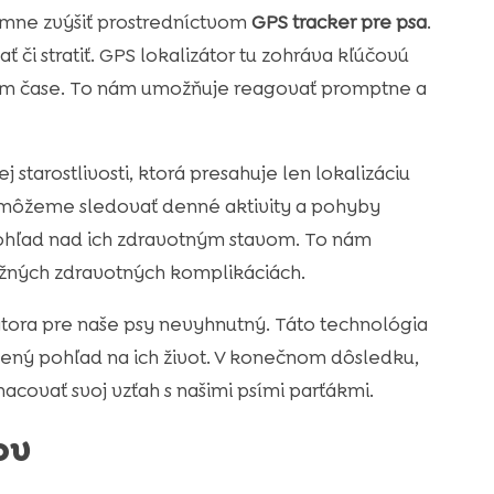
mne zvýšiť prostredníctvom
GPS tracker pre psa
.
 či stratiť. GPS lokalizátor tu zohráva kľúčovú
nom čase. To nám umožňuje reagovať promptne a
tarostlivosti, ktorá presahuje len lokalizáciu
ôžeme sledovať denné aktivity a pohyby
dohľad nad ich zdravotným stavom. To nám
ožných zdravotných komplikáciách.
tora pre naše psy nevyhnutný. Táto technológia
lený pohľad na ich život. V konečnom dôsledku,
ovať svoj vzťah s našimi psími parťákmi.
ov