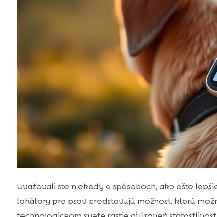
Uvažovali ste niekedy o spôsoboch, ako ešte lepši
lokátory pre psov predstavujú možnosť, ktorú mož
technologickom svete rastie aj úroveň starostlivos