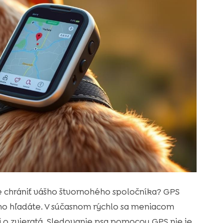
e chrániť vášho štvornohého spoločníka? GPS
no hľadáte. V súčasnom rýchlo sa meniacom
ti o zvieratá. Sledovanie psa pomocou GPS nie je