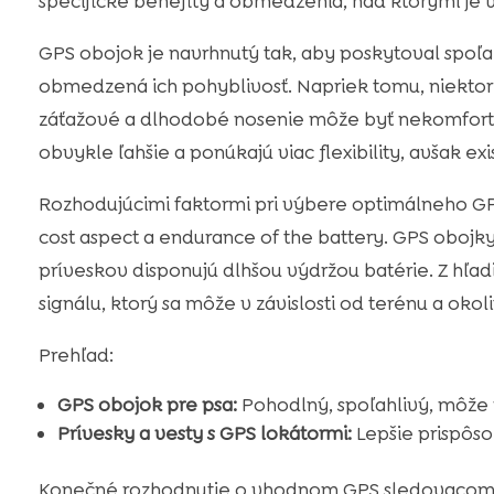
specifické benefity a obmedzenia, nad ktorými je 
GPS obojok je navrhnutý tak, aby poskytoval spoľa
obmedzená ich pohyblivosť. Napriek tomu, niektoré
záťažové a dlhodobé nosenie môže byť nekomfortné
obvykle ľahšie a ponúkajú viac flexibility, avšak exi
Rozhodujúcimi faktormi pri výbere optimálneho G
cost aspect a endurance of the battery. GPS obojk
príveskov disponujú dlhšou výdržou batérie. Z hľadi
signálu, ktorý sa môže v závislosti od terénu a okolit
Prehľad:
GPS obojok pre psa:
Pohodlný, spoľahlivý, môže v
Prívesky a vesty s GPS lokátormi:
Lepšie prispôsob
Konečné rozhodnutie o vhodnom GPS sledovacom z