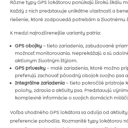
Rôzne typy GPS lokátorov ponúkajú širokú škálu m
Každý z nich predstavuje unikátne vlastnosti a ben
riešenie, ktoré zodpovedá potrebám a životnému št
K medzi najrozšírenejšie varianty patria:
GPS obojky
– tieto zariadenia, zabudované pria
možnosť monitorovania. Neprekážajú a sú odolné v
aktívnym životným štýlom.
GPS prívesky
– malé zariadenia, ktoré možno prip
preferujú zachovať pôvodný obojok svojho psa a
Integrálne zariadenia
– tieto pokročilé prístroje
polohy, zdravia a aktivity psa. Predstavujú výnim
komplexné informácie o svojich domácich miláči
Voľba vhodného GPS lokátora sa odvíja od aktivity a
preferencie pohodlia. Rozmanité typy lokátorov n