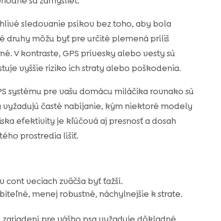
vhodné sa zamyslieť.
hlivé sledovanie psíkov bez toho, aby bola
 druhy môžu byť pre určité plemená príliš
. V kontraste, GPS prívesky alebo vesty sú
stuje vyššie riziko ich straty alebo poškodenia.
PS systému pre vašu domácu miláčika rovnako sú
y vyžadujú časté nabíjanie, kým niektoré modely
ska efektivity je kľúčová aj presnosť a dosah
ého prostredia líšiť.
 cont veciach zväčša byť ťažší.
iteľné, menej robustné, náchylnejšie k strate.
ariadení pre vášho psa vyžaduje dôkladné