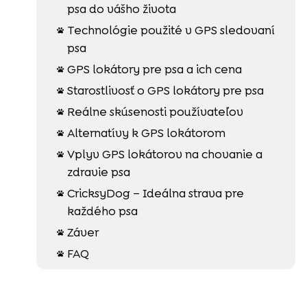
psa do vášho života
Technológie použité v GPS sledovaní

psa
GPS lokátory pre psa a ich cena

Starostlivosť o GPS lokátory pre psa

Reálne skúsenosti používateľov

Alternatívy k GPS lokátorom

Vplyv GPS lokátorov na chovanie a

zdravie psa
CricksyDog – Ideálna strava pre

každého psa
Záver

FAQ
