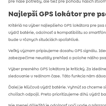
pre naše potreby, ale tiež pre pohodu našich štvor
Najlepší GPS lokátor pre ps
Kritériá na výber najlepšieho GPS lokátora pre psa
výdrž batérie, odolnosť a kompatibilitu so smartfón
bude v rôznych situáciách spoľahlivé.
Veľký význam pripisujeme dosahu GPS signálu. Ideá
zabezpečíme neustály prehľad o polohe nášho psa
Výber presného GPS lokátora je kritický. Za ideál
sledovanie v reálnom čase. Táto funkcia nám dáva i
Ďalej je kľúčová výdrž batérie. Vyhnúť sa chceme sit
chvíľach odpojil. Preto prioritizujeme dlhú výdrž ba
Nie menej dôležitá je odolnosť voči vode a nárazo