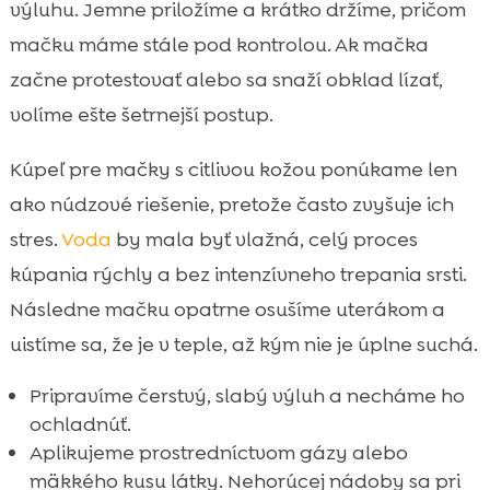
výluhu. Jemne priložíme a krátko držíme, pričom
mačku máme stále pod kontrolou. Ak mačka
začne protestovať alebo sa snaží obklad lízať,
volíme ešte šetrnejší postup.
Kúpeľ pre mačky s citlivou kožou ponúkame len
ako núdzové riešenie, pretože často zvyšuje ich
stres.
Voda
by mala byť vlažná, celý proces
kúpania rýchly a bez intenzívneho trepania srsti.
Následne mačku opatrne osušíme uterákom a
uistíme sa, že je v teple, až kým nie je úplne suchá.
Pripravíme čerstvý, slabý výluh a necháme ho
ochladnúť.
Aplikujeme prostredníctvom gázy alebo
mäkkého kusu látky. Nehorúcej nádoby sa pri