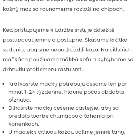
kožný maz sa rovnomerne rozloží na chlpoch.
Keď pristupujeme k údržbe srsti, je dôležité
postupovať jemne a postupne. Skúšame krátke
sedenia, aby sme nepodráždili kožu. Na citlivých
mačkách používame mäkkú kefu a vyhýbame sa
drhnutiu proti smeru rastu srsti.
Krátkosrsté mačky potrebujú česanie len pár
minút 1–2× týždenne, hlavne počas obdobia
pĺznutia.
Dlhosrsté mačky češeme častejšie, aby sa
predišlo tvorbe chumáčov a ťahania pri
korienkoch.
U mačiek s citlivou kožou volíme jemné ťahy,