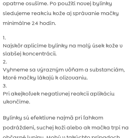
opatrne osušíme. Po použití novej bylinky
sledujeme reakciu kože aj správanie mačky
minimálne 24 hodín.
Najskôr aplicíme bylinky na malý úsek kože v
slabšej koncentrácii.
Vyhneme sa výrazným vôňam a substanciám,
ktoré mačky lákajú k olizovaniu.
Pri akejkoľvek negatívnej reakcii aplikáciu
ukončíme.
Bylinky sú efektívne najmä pri ľahkom
podráždení, suchej koži alebo ak mačka trpí na
občasné lupiny. Mohú v takýchto prípadoch