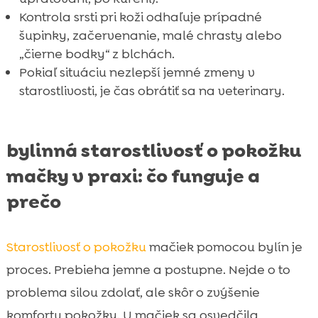
Kontrola srsti pri koži odhaľuje prípadné
šupinky, začervenanie, malé chrasty alebo
„čierne bodky“ z blchách.
Pokiaľ situáciu nezlepší jemné zmeny v
starostlivosti, je čas obrátiť sa na veterinary.
bylinná starostlivosť o pokožku
mačky v praxi: čo funguje a
prečo
Starostlivosť o pokožku
mačiek pomocou bylín je
proces. Prebieha jemne a postupne. Nejde o to
problema silou zdolať, ale skôr o zvýšenie
komfortu pokožky. U mačiek sa osvedčila