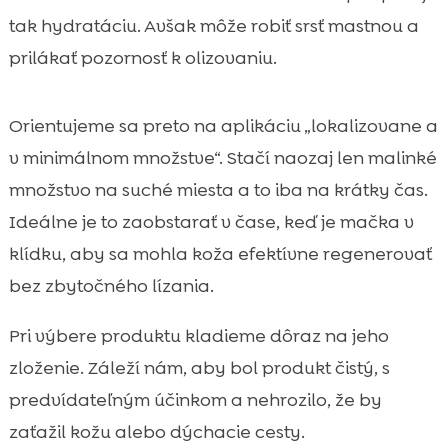
tak hydratáciu. Avšak môže robiť srsť mastnou a
prilákať pozornosť k olizovaniu.
Orientujeme sa preto na aplikáciu „lokalizovane a
v minimálnom množstve“. Stačí naozaj len malinké
množstvo na suché miesta a to iba na krátky čas.
Ideálne je to zaobstarať v čase, keď je mačka v
klídku, aby sa mohla koža efektívne regenerovať
bez zbytočného lízania.
Pri výbere produktu kladieme dôraz na jeho
zloženie. Záleží nám, aby bol produkt čistý, s
predvídateľným účinkom a nehrozilo, že by
zaťažil kožu alebo dýchacie cesty.