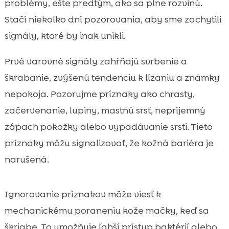
problémy, ešte predtým, ako sa plne rozvinú.
Stačí niekoľko dní pozorovania, aby sme zachytili
signály, ktoré by inak unikli.
Prvé varovné signály zahŕňajú svrbenie a
škrabanie, zvýšenú tendenciu k lízaniu a známky
nepokoja. Pozorujme príznaky ako chrasty,
začervenanie, lupiny, mastnú srsť, nepríjemný
zápach pokožky alebo vypadávanie srsti. Tieto
príznaky môžu signalizovať, že kožná bariéra je
narušená.
Ignorovanie príznakov môže viesť k
mechanickému poraneniu kože mačky, keď sa
škriabe. To umožňuje ľahší prístup baktérií alebo