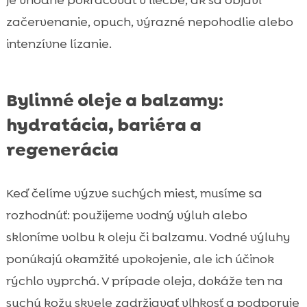
je vhodné pokračovať v liečbe, ak sa objaví
začervenanie, opuch, výrazné nepohodlie alebo
intenzívne lízanie.
Bylinné oleje a balzamy:
hydratácia, bariéra a
regenerácia
Keď čelíme výzve suchých miest, musíme sa
rozhodnúť: použijeme vodný výluh alebo
skloníme volbu k oleju či balzamu. Vodné výluhy
ponúkajú okamžité upokojenie, ale ich účinok
rýchlo vyprchá. V prípade oleja, dokáže ten na
suchú kožu skvele zadržiavať vlhkosť a podporuje