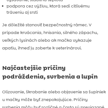
podpora cez výživu, ktorá sedí citlivému
tráveniu aj srsti
Je dôležité stanoviť bezpečnostný rámec. V
prípade krvácania, hnisania, silného zápachu,
veľkých lysinách alebo ak mačka vykazuje
apatiu, ihneď ju zoberte k veterinárovi.
Najčastejšie príčiny
podráždenia, svrbenia a lupín
Olizovanie, škrabanie alebo objavenie sa šupiniek
u mačky môže byť znepokojujúce. Príčiny
svrbenia môžu byť rozličné a často sú previazané.