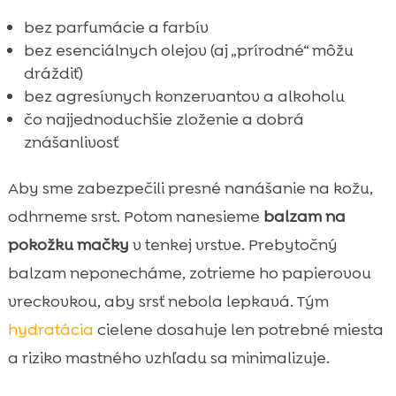
bez parfumácie a farbív
bez esenciálnych olejov (aj „prírodné“ môžu
dráždiť)
bez agresívnych konzervantov a alkoholu
čo najjednoduchšie zloženie a dobrá
znášanlivosť
Aby sme zabezpečili presné nanášanie na kožu,
odhrneme srst. Potom nanesieme
balzam na
pokožku mačky
v tenkej vrstve. Prebytočný
balzam neponecháme, zotrieme ho papierovou
vreckovkou, aby srsť nebola lepkavá. Tým
hydratácia
cielene dosahuje len potrebné miesta
a riziko mastného vzhľadu sa minimalizuje.