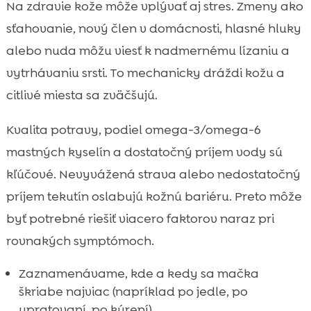
Na zdravie kože môže vplývať aj stres. Zmeny ako
sťahovanie, nový člen v domácnosti, hlasné hluky
alebo nuda môžu viesť k nadmernému lízaniu a
vytrhávaniu srsti. To mechanicky dráždi kožu a
citlivé miesta sa zväčšujú.
Kvalita potravy, podiel omega-3/omega-6
mastných kyselín a dostatočný príjem vody sú
kľúčové. Nevyvážená strava alebo nedostatočný
príjem tekutín oslabujú kožnú bariéru. Preto môže
byť potrebné riešiť viacero faktorov naraz pri
rovnakých symptómoch.
Zaznamenávame, kde a kedy sa mačka
škriabe najviac (napríklad po jedle, po
upratovaní, po kúrení).