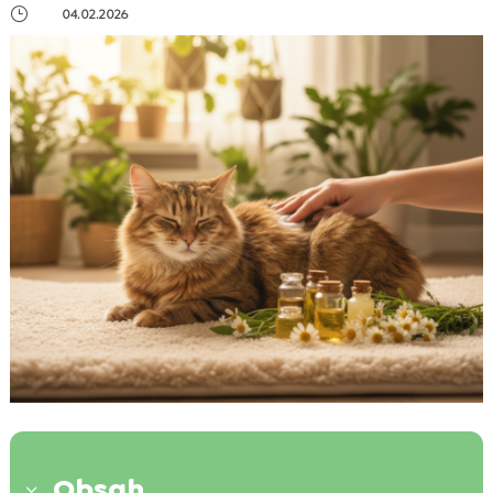
}
04.02.2026
Obsah
3