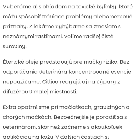
Vyberáme aj s ohľadom na toxické bylinky, ktoré
môžu spôsobiť tráviace problémy alebo nervové
príznaky. Z lekárne vyhýbame sa zmesiam s
neznámymi rastlinami. Volíme radšej čisté
suroviny.
Éterické oleje predstavujú pre mačky riziko. Bez
odporúčania veterinára koncentrované esencie
nepoužívame. Citlivo reagujú aj na výpary z
difuzérov v malej miestnosti.
Extra opatrní sme pri mačiatkach, gravidných a
chorých mačkách. Bezpečnejšie je poradiť sa s
veterinárom, skôr než začneme s akoukoľvek
aplikáciou na kožu. V ďalších častiach si