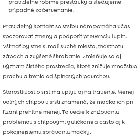
pravidelne robíme prestávky a sledujeme
prípadné začervenanie.
Pravidelný kontakt so srsťou nám pomáha včas
spozorovať zmeny a podporiť prevenciu lupín.
Všímať by sme si mali suché miesta, mastnotu,
zápach a zvýšené škrabanie. Zmieňuje sa aj
význam čistého prostredia, ktoré znižuje množstvo
prachu a trenia od špinavých povrchov.
Starostlivosť o srsť má vplyv aj na trávenie. Menej
voľných chlpov v srsti znamená, že mačka ich pri
lízaní prehltne menej. To vedie k znižovaniu
problémov s chlpovými guličkami a často aj k
pokojnejšiemu správaniu mačky.