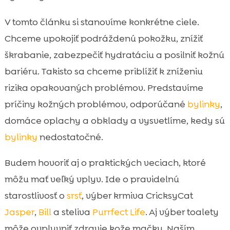
V tomto článku si stanovíme konkrétne ciele.
Chceme upokojiť podráždenú pokožku, znížiť
škrabanie, zabezpečiť hydratáciu a posilniť kožnú
bariéru. Takisto sa chceme priblížiť k zníženiu
rizika opakovaných problémov. Predstavíme
príčiny kožných problémov, odporúčané
bylinky
,
domáce oplachy a obklady a vysvetlíme, kedy sú
bylinky
nedostatočné.
Budem hovoriť aj o praktických veciach, ktoré
môžu mať veľký vplyv. Ide o pravidelnú
starostlivosť o
srsť
, výber krmiva CricksyCat
Jasper
,
Bill
a steliva
Purrfect Life
. Aj výber toalety
môže ovplyvniť zdravie kože mačky. Naším