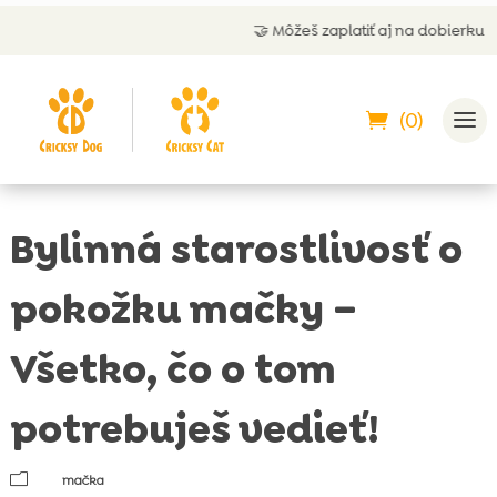
🤝 Môžeš zaplatiť aj na dobierku
(0)
Bylinná starostlivosť o
pokožku mačky –
Všetko, čo o tom
potrebuješ vedieť!
m
mačka