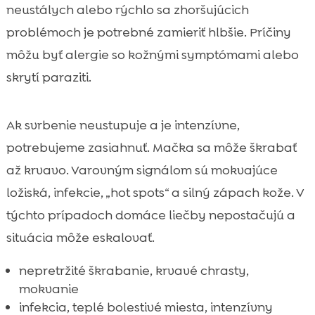
neustálych alebo rýchlo sa zhoršujúcich
problémoch je potrebné zamieriť hlbšie. Príčiny
môžu byť alergie so kožnými symptómami alebo
skrytí paraziti.
Ak svrbenie neustupuje a je intenzívne,
potrebujeme zasiahnuť. Mačka sa môže škrabať
až krvavo. Varovným signálom sú mokvajúce
ložiská, infekcie, „hot spots“ a silný zápach kože. V
týchto prípadoch domáce liečby nepostačujú a
situácia môže eskalovať.
nepretržité škrabanie, krvavé chrasty,
mokvanie
infekcia, teplé bolestivé miesta, intenzívny