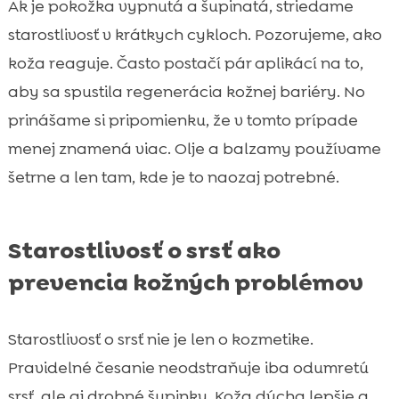
Ak je pokožka vypnutá a šupinatá, striedame
starostlivosť v krátkych cykloch. Pozorujeme, ako
koža reaguje. Často postačí pár aplikácí na to,
aby sa spustila regenerácia kožnej bariéry. No
prinášame si pripomienku, že v tomto prípade
menej znamená viac. Olje a balzamy používame
šetrne a len tam, kde je to naozaj potrebné.
Starostlivosť o srsť ako
prevencia kožných problémov
Starostlivosť o srsť nie je len o kozmetike.
Pravidelné česanie neodstraňuje iba odumretú
srsť, ale aj drobné šupinky. Koža dýcha lepšie a