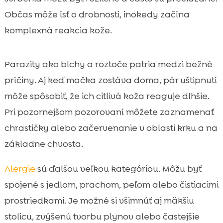
Občas môže ísť o drobnosti, inokedy začína
komplexná reakcia kože.
Parazity ako blchy a roztoče patria medzi bežné
príčiny. Aj keď mačka zostáva doma, pár uštipnutí
môže spôsobiť, že ich citlivá koža reaguje dlhšie.
Pri pozornejšom pozorovaní môžete zaznamenať
chrastičky alebo začervenanie v oblasti krku a na
základne chvosta.
Alergie
sú ďalšou veľkou kategóriou. Môžu byť
spojené s jedlom, prachom, peľom alebo čistiacimi
prostriedkami. Je možné si všimnúť aj mäkšiu
stolicu, zvýšenú tvorbu plynov alebo častejšie