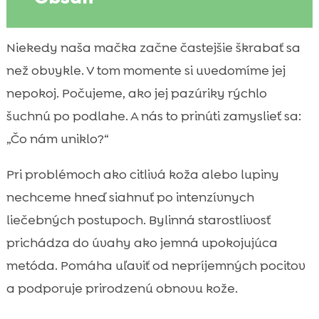
Prečo sa oplatí riešiť zdravie pokožky
Niekedy naša mačka začne častejšie škrabať sa

mačky včas
než obvykle. V tom momente si uvedomíme jej
Najčastejšie príčiny podráždenia, svrbenia

nepokoj. Počujeme, ako jej pazúriky rýchlo
a lupín
šuchnú po podlahe. A nás to prinúti zamyslieť sa:
bylinná starostlivosť o pokožku mačky v

„Čo nám uniklo?“
praxi: čo funguje a prečo
Bezpečnosť na prvom mieste: ktoré bylinky

Pri problémoch ako citlivá koža alebo lupiny
sú pre mačky vhodné a ktoré nie
nechceme hneď siahnuť po intenzívnych
Domáce bylinné oplachy, obklady a

liečebných postupoch. Bylinná starostlivosť
kúpele pre citlivú pokožku
prichádza do úvahy ako jemná upokojujúca
Bylinné oleje a balzamy: hydratácia,

metóda. Pomáha uľaviť od nepríjemných pocitov
bariéra a regenerácia
a podporuje prirodzenú obnovu kože.
Starostlivosť o srsť ako prevencia kožných

problémov