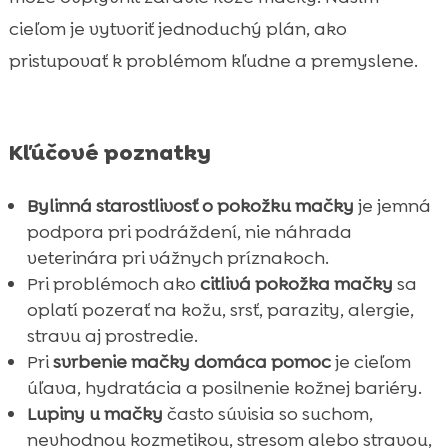
cieľom je vytvoriť jednoduchý plán, ako
pristupovať k problémom kľudne a premyslene.
Kľúčové poznatky
Bylinná starostlivosť o pokožku mačky
je jemná
podpora pri podráždení, nie náhrada
veterinára pri vážnych príznakoch.
Pri problémoch ako
citlivá pokožka mačky
sa
oplatí pozerať na kožu, srsť, parazity, alergie,
stravu aj prostredie.
Pri
svrbenie mačky domáca pomoc
je cieľom
úľava, hydratácia a posilnenie kožnej bariéry.
Lupiny u mačky
často súvisia so suchom,
nevhodnou kozmetikou, stresom alebo stravou,