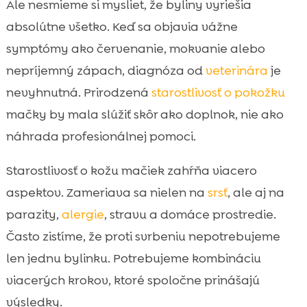
Ale nesmieme si mysliet, že byliny vyriešia
Alergie a parazity: kedy bylinky nestačia

absolútne všetko. Keď sa objavia vážne
Výživa a pokožka: čo má spoločné miska s

symptómy ako červenanie, mokvanie alebo
lesklou srsťou
nepríjemný zápach, diagnóza od
veterinára
je
CricksyCat krmivo ako prirodzená opora

pre citlivú pokožku
nevyhnutná. Prirodzená
starostlivosť o pokožku
Podstielka a prostredie: aj toaleta môže
mačky by mala slúžiť skôr ako doplnok, nie ako

ovplyvniť pokožku
náhrada profesionálnej pomoci.
Purrfect Life stelivo: 100 % prírodná

bentonitová voľba s kontrolou zápachu
Starostlivosť o kožu mačiek zahŕňa viacero
Najčastejšie chyby pri bylinnej starostlivosti
aspektov. Zameriava sa nielen na
srsť
, ale aj na

a ako sa im vyhnúť
parazity,
alergie
, stravu a domáce prostredie.
Záver

Často zistíme, že proti svrbeniu nepotrebujeme
FAQ

len jednu bylinku. Potrebujeme kombináciu
viacerých krokov, ktoré spoločne prinášajú
výsledky.