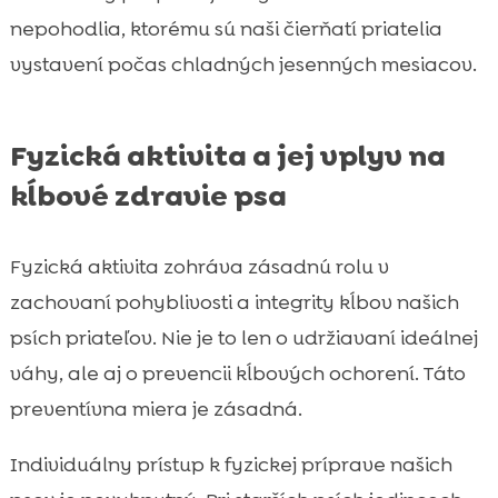
nepohodlia, ktorému sú naši čierňatí priatelia
vystavení počas chladných jesenných mesiacov.
Fyzická aktivita a jej vplyv na
kĺbové zdravie psa
Fyzická aktivita zohráva zásadnú rolu v
zachovaní pohyblivosti a integrity kĺbov našich
psích priateľov. Nie je to len o udržiavaní ideálnej
váhy, ale aj o prevencii kĺbových ochorení. Táto
preventívna miera je zásadná.
Individuálny prístup k fyzickej príprave našich