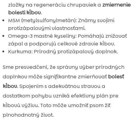
zložky na regeneráciu chrupaviek a
zmiernenie
bolesti kĺbov
.
MSM (metylsulfonylmetán): Známy svojimi
protizápalovými vlastnosťami.
Omega-3 mastné kyseliny: Pomáhajú znižovať
zápal a podporujú celkové zdravie kĺbov.
Kurkuma: Prírodný protizápalový doplnok.
Sme presvedčení, že správny výber prírodných
doplnkov môže signifikantne zmierňovať
bolesť
kĺbov
. Spojením s adekvátnou stravou a
dostatkom pohybu vzniká efektívny plán pre
kĺbovú výživu. Toto môže umožniť psom žiť
plnohodnotný život.