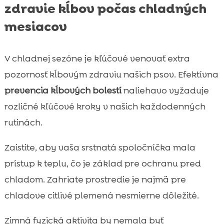
zdravie kĺbov počas chladných
mesiacov
V chladnej sezóne je kľúčové venovať extra
pozornosť kĺbovým zdraviu našich psov. Efektívna
prevencia kĺbových bolestí
naliehavo vyžaduje
rozličné kľúčové kroky v našich každodenných
rutinách.
Zaistite, aby vaša srstnatá spoločníčka mala
prístup k teplu, čo je základ pre ochranu pred
chladom. Zahriate prostredie je najmä pre
chladove citlivé plemená nesmierne dôležité.
Zimná fyzická aktivita by nemala byť