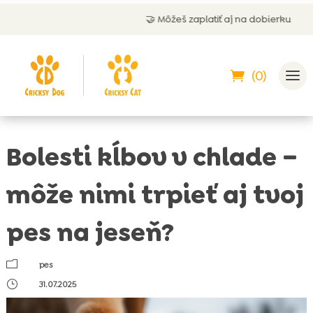
🤝 Môžeš zaplatiť aj na dobierku
(0)
Bolesti kĺbov v chlade –
môže nimi trpieť aj tvoj
pes na jeseň?
m
pes
}
31.07.2025