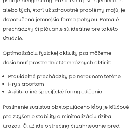
psov je nevyhnutný. Pri starších psích jedincoch
alebo tých, ktorí už zdravotné problémy majú, je
doporučená jemnejšia forma pohybu. Pomalé
prechádzky či plávanie sú ideálne pre takéto
situácie.
Optimalizáciu fyzickej aktivity psa môžeme
dosiahnuť prostredníctvom rôznych aktivít:
Pravidelné prechádzky po nerovnom teréne
Hry s aportom
Agility a iné špecifické formy cvičenia
Posilnenie svalstva obklopujúceho kĺby je kľúčové
pre zvýšenie stability a minimalizáciu rizika
úrazov. Či už ide o strečing či zahrievanie pred