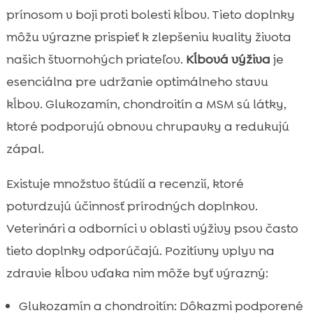
prínosom v boji proti bolesti kĺbov. Tieto doplnky
môžu výrazne prispieť k zlepšeniu kvality života
našich štvornohých priateľov.
Kĺbová výživa
je
esenciálna pre udržanie optimálneho stavu
kĺbov. Glukozamín, chondroitín a MSM sú látky,
ktoré podporujú obnovu chrupavky a redukujú
zápal.
Existuje množstvo štúdií a recenzií, ktoré
potvrdzujú účinnosť prírodných doplnkov.
Veterinári a odborníci v oblasti výživy psov často
tieto doplnky odporúčajú. Pozitívny vplyv na
zdravie kĺbov vďaka nim môže byť výrazný:
Glukozamín a chondroitín: Dôkazmi podporené