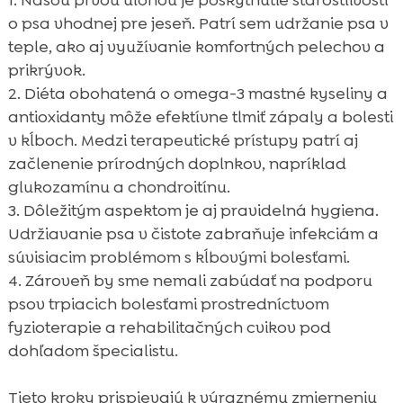
o psa vhodnej pre jeseň. Patrí sem udržanie psa v
teple, ako aj využívanie komfortných pelechov a
prikrývok.
Diéta obohatená o omega-3 mastné kyseliny a
antioxidanty môže efektívne tlmiť zápaly a bolesti
v kĺboch. Medzi terapeutické prístupy patrí aj
začlenenie prírodných doplnkov, napríklad
glukozamínu a chondroitínu.
Dôležitým aspektom je aj pravidelná hygiena.
Udržiavanie psa v čistote zabraňuje infekciám a
súvisiacim problémom s kĺbovými bolesťami.
Zároveň by sme nemali zabúdať na podporu
psov trpiacich bolesťami prostredníctvom
fyzioterapie a rehabilitačných cvikov pod
dohľadom špecialistu.
Tieto kroky prispievajú k výraznému zmierneniu