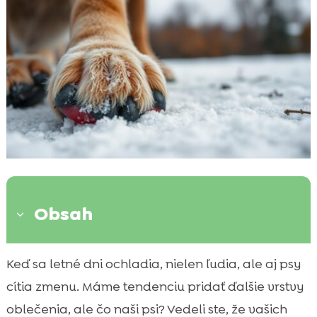
Obsah
3
Prečo môže pes trpieť bolesťami kĺbov na
Keď sa letné dni ochladia, nielen ľudia, ale aj psy

jeseň?
cítia zmenu. Máme tendenciu pridať ďalšie vrstvy
Identifikácia symptómov bolesti kĺbov u

oblečenia, ale čo naši psi? Vedeli ste, že vašich