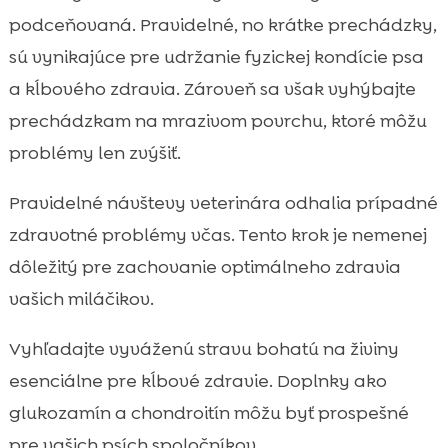
podceňovaná. Pravidelné, no krátke prechádzky,
sú vynikajúce pre udržanie fyzickej kondície psa
a kĺbového zdravia. Zároveň sa však vyhýbajte
prechádzkam na mrazivom povrchu, ktoré môžu
problémy len zvýšiť.
Pravidelné návštevy veterinára odhalia prípadné
zdravotné problémy včas. Tento krok je nemenej
dôležitý pre zachovanie optimálneho zdravia
vašich miláčikov.
Vyhľadajte vyváženú stravu bohatú na živiny
esenciálne pre kĺbové zdravie. Doplnky ako
glukozamín a chondroitín môžu byť prospešné
pre vašich psích spoločníkov.