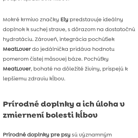
Mokré krmivo značky
Ely
predstavuje ideálny
doplnok k suchej strave, s dôrazom na dostatočnú
hydratáciu. Zároveň, integrácia pochúťiek
MeatLover
do jedálnička pridáva hodnotu
pomerom čistej mäsovej báze. Pochúťky
MeatLover
, bohaté na dôležité živiny, prispejú k
lepšiemu zdraviu kĺbov.
Prírodné doplnky a ich úloha v
zmiernení bolesti kĺbov
Prírodné doplnky pre psy
sú významným