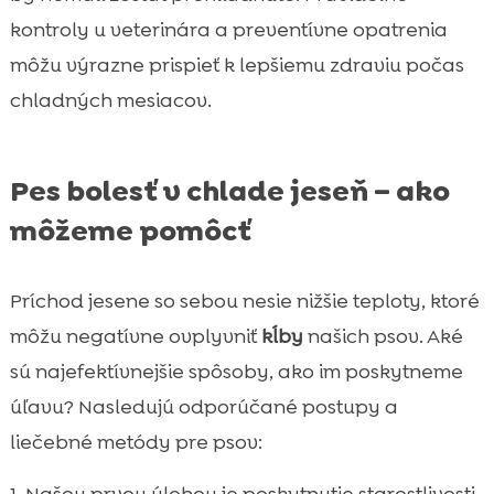
kontroly u veterinára a preventívne opatrenia
môžu výrazne prispieť k lepšiemu zdraviu počas
chladných mesiacov.
Pes bolesť v chlade jeseň – ako
môžeme pomôcť
Príchod jesene so sebou nesie nižšie teploty, ktoré
môžu negatívne ovplyvniť
kĺby
našich psov. Aké
sú najefektívnejšie spôsoby, ako im poskytneme
úľavu? Nasledujú odporúčané postupy a
liečebné metódy pre psov:
Našou prvou úlohou je poskytnutie starostlivosti