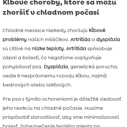
Kĺbové choroby, ktoré sa môžu
zhoršiť v chladnom počasí
Chladné mesiace niekedy zhoršujú
kĺbové
problémy
našich miláčikov.
Artritída
a
dysplázia
sú citlivé na
nízke teploty
.
Artritída
spôsobuje
zápal a bolesti, čo negatívne ovplyvňuje
pohyblivosť psa.
Dysplázia
, genetická porucha,
vedie k nesprávnemu rozvoju kĺbov, najmä
bedrových alebo lakťových.
Pre psa s týmito ochoreniami je dôležité sledovať
jeho reakciu na chladné počasie. Musíme
prispôsobiť starostlivosť, aby sme minimalizovali
bolesť. Zabezpečenie teplého miesta na