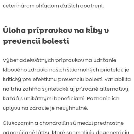
veterinárom ohľadom ďalších opatrení.
Úloha prípravkov na kĺby v
prevencii bolesti
Výber adekvátnych prípravkov na udržanie
kĺbového zdravia našich štvornohých priateľov je
kritický pre efektívnu prevenciu bolesti. Variabilita
na trhu zahŕňa syntetické aj prírodné alternatívy,
každá s unikátnymi benefíciami. Poznanie ich
vplyvu na zdravie je nevyhnutné.
Glukozamín a chondroitín sú medzi prednostne
odporúčané látky, ktoré spomaliujú degeneráciu