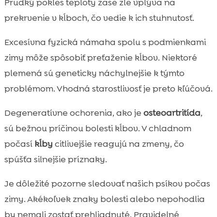
Prudký pokles teploty zase zle vplýva na
prekrvenie v kĺboch, čo vedie k ich stuhnutosť.
Excesívna fyzická námaha spolu s podmienkami
zimy môže spôsobiť preťaženie kĺbov. Niektoré
plemená sú geneticky náchylnejšie k týmto
problémom. Vhodná starostlivosť je preto kľúčová.
Degeneratívne ochorenia, ako je
osteoartritída
,
sú bežnou príčinou bolesti kĺbov. V chladnom
počasí
kĺby
citlivejšie reagujú na zmeny, čo
spúšťa silnejšie príznaky.
Je dôležité pozorne sledovať našich psíkov počas
zimy. Akékoľvek znaky bolesti alebo nepohodlia
by nemali zostať prehliadnuté. Pravidelné