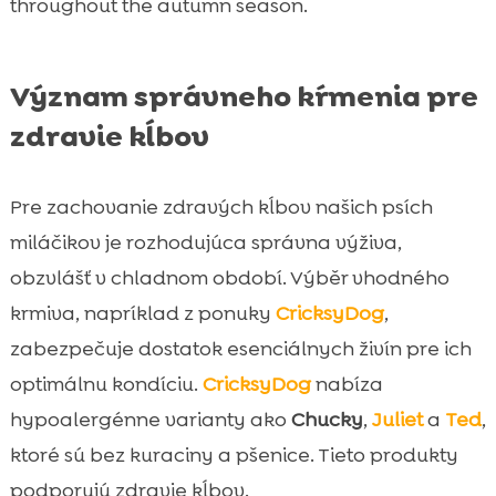
throughout the autumn season.
Význam správneho kŕmenia pre
zdravie kĺbov
Pre zachovanie zdravých kĺbov našich psích
miláčikov je rozhodujúca správna výživa,
obzvlášť v chladnom období. Výběr vhodného
krmiva, napríklad z ponuky
CricksyDog
,
zabezpečuje dostatok esenciálnych živín pre ich
optimálnu kondíciu.
CricksyDog
nabíza
hypoalergénne varianty ako
Chucky
,
Juliet
a
Ted
,
ktoré sú bez kuraciny a pšenice. Tieto produkty
podporujú zdravie kĺbov.