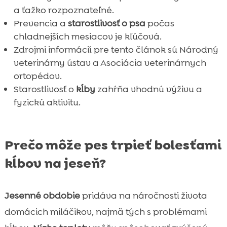
a ťažko rozpoznateľné.
Kedy je potrebné vyhľadať veterinára?

Prevencia a
starostlivosť o psa
počas
Kĺbové choroby, ktoré sa môžu zhoršiť v

chladnejších mesiacov je kľúčová.
chladnom počasí
Zdrojmi informácií pre tento článok sú Národný
Úloha prípravkov na kĺby v prevencii

veterinárny ústav a Asociácia veterinárnych
bolesti
ortopédov.
Domáce ošetrenia na zmiernenie bolesti

Starostlivosť o
kĺby
zahŕňa vhodnú výživu a
kĺbov u psov
fyzickú aktivitu.
Tipy na zabezpečenie pohodlia počas

chladných dní
Záver
Prečo môže pes trpieť bolesťami

FAQ
kĺbov na jeseň?

Jesenné obdobie
pridáva na náročnosti života
domácich miláčikov, najmä tých s problémami