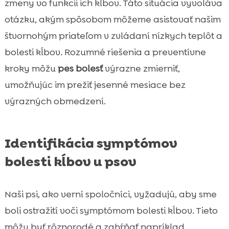
zmeny vo funkcii ich kĺbov. Táto situácia vyvoláva
otázku, akým spôsobom môžeme asistovať našim
štvornohým priateľom v zvládaní nízkych teplôt a
bolesti kĺbov. Rozumné riešenia a preventívne
kroky môžu
pes bolesť
výrazne zmierniť,
umožňujúc im prežiť jesenné mesiace bez
výrazných obmedzení.
Identifikácia symptómov
bolesti kĺbov u psov
Naši psi, ako verní spoločníci, vyžadujú, aby sme
boli ostražití voči symptómom bolesti kĺbov. Tieto
môžu byť rôznorodé a zahŕňať napríklad