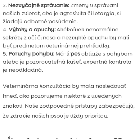
Nezvyčajné správanie:
Zmeny v správaní
našich zvierat, ako je agresivita či letargia, si
žiadajú odborné posúdenie.
Výtoky a opuchy:
Akékoľvek nenormálne
sekréty z očí či nosa a nezvyklé opuchy by mali
byť predmetom veterinárnej prehliadky.
Poruchy pohybu:
Má-li
pes
obtiaže s pohybom
alebo je pozorovateľná kušeľ, expertná kontrola
je neodkladná.
Veterninárna konzultácia by mala nasledovať
hneď, ako pozorujeme niektoré z uvedených
znakov. Naše zodpovedné prístupy zabezpečujú,
že zdravie našich psov je vždy prioritou.