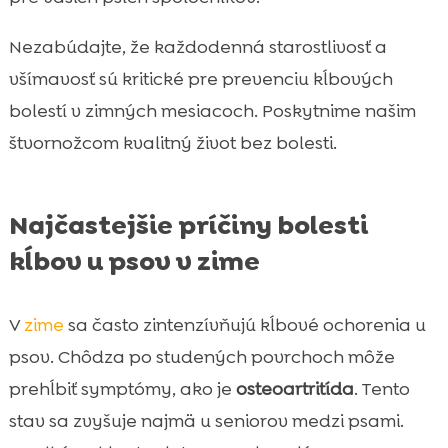
Nezabúdajte, že každodenná starostlivosť a
všímavosť sú kritické pre prevenciu kĺbových
bolestí v zimných mesiacoch. Poskytnime našim
štvornožcom kvalitný život bez bolesti.
Najčastejšie príčiny bolesti
kĺbov u psov v zime
V
zime
sa často zintenzívňujú kĺbové ochorenia u
psov. Chôdza po studených povrchoch môže
prehĺbiť symptómy, ako je
osteoartritída
. Tento
stav sa zvyšuje najmä u seniorov medzi psami.