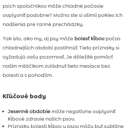
psov
psích spoločníkov môže chladné počasie
Preventívne opatrenia pre zdravie kĺbov

ovplyvniť podobne? Možno ste si všimli pokles ich
počas chladných mesiacov
nadšenia pre ranné prechádzky.
Najčastejšie príčiny bolesti kĺbov u psov v

zime
Tak isto, ako my, aj psy môže
bolesť kĺbov
počas
Pes bolesť v chlade jeseň – ako môžeme

chladnejších období postihnúť. Tieto príznaky si
pomôcť
vyžadujú vašu pozornosť. Je dôležité pomôcť
Fyzická aktivita a jej vplyv na kĺbové

našim miláčikom zvládnuť tieto mesiace bez
zdravie psa
bolesti a s pohodlím.
Osobitné potreby seniorov na jeseň

Význam správneho kŕmenia pre zdravie

kĺbov
Kľúčové body
Prírodné doplnky a ich úloha v zmiernení

bolesti kĺbov
Jesenné obdobie
môže negatívne ovplyvniť
Špeciálne rehabilitácie a terapie pre psov s
kĺbové zdravie našich psov.

kĺbovými problémami
Príznaky bolesti kĺbov u psov môžu byť subtílne