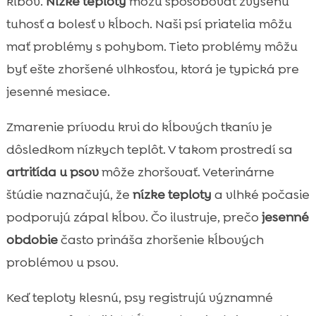
kĺbov.
Nízke teploty
môžu spôsobovať zvýšenú
tuhosť a bolesť v kĺboch. Naši psí priatelia môžu
mať problémy s pohybom. Tieto problémy môžu
byť ešte zhoršené vlhkosťou, ktorá je typická pre
jesenné mesiace.
Zmarenie prívodu krvi do kĺbových tkanív je
dôsledkom nízkych teplôt. V takom prostredí sa
artritída u psov
môže zhoršovať. Veterinárne
štúdie naznačujú, že
nízke teploty
a vlhké počasie
podporujú zápal kĺbov. Čo ilustruje, prečo
jesenné
obdobie
často prináša zhoršenie kĺbových
problémov u psov.
Keď teploty klesnú, psy registrujú významné