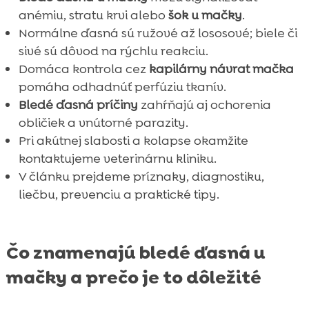
anémiu, stratu krvi alebo
šok u mačky
.
Normálne ďasná sú ružové až lososové; biele či
sivé sú dôvod na rýchlu reakciu.
Domáca kontrola cez
kapilárny návrat mačka
pomáha odhadnúť perfúziu tkanív.
Bledé ďasná príčiny
zahŕňajú aj ochorenia
obličiek a vnútorné parazity.
Pri akútnej slabosti a kolapse okamžite
kontaktujeme veterinárnu kliniku.
V článku prejdeme príznaky, diagnostiku,
liečbu, prevenciu a praktické tipy.
Čo znamenajú bledé ďasná u
mačky a prečo je to dôležité