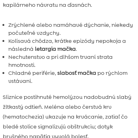
kapilárneho návratu na ďasnách.
Zrýchlené alebo namáhavé dýchanie, niekedy
počuteľné vzdychy.
Kolísavá chôdza, krátke epizódy nepokoja a
následná
letargia mačka
.
Nechutenstvo a pri dlhšom trvaní strata
hmotnosti.
Chladné periférie,
slabosť mačka
po rýchlom
vstávaní.
Sliznice postihnuté hemolýzou nadobudnú slabý
žltkastý odtieň. Meléna alebo čerstvá krv
(hematochezia) ukazuje na krvácanie, zatiaľ čo
bledé stolice signalizujú obštrukciu; dotyk
brušného napätia vyvolá bolesť.