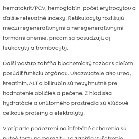
hematokrit/PCV, hemoglobín, počet erytrocytov a
ďalšie relevatné indexy. Retikulocyty rozlišujú
medzi regeneratívnymi a neregeneratívnymi
formami anémie, pričom sa posudzujú aj
leukocyty a trombocyty.
Ďalší postup zahŕňa biochemický rozbor s cieľom
posúdiť funkciu orgánov. Ukazovatele ako urea,
kreatinín, ALT a bilirubín sú nevyhnutné pre
hodnotenie obličiek a pečene. Z hľadiska
hydratácie a vnútorného prostredia sú kľúčové
celkové proteíny a elektrolyty.
V prípade podozrení na infekčné ochorenia sú
nutné testy na parazity. To zahŕňa vyšetrenie