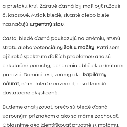
mačiek
a prietoku krvi. Zdravé ďasná by mali byť ružové
bledé ďasná u mačky: prvé príznaky, ktoré

či lososové. Avšak bledé, sivasté alebo biele
si všimneme
naznačujú
urgentný stav
.
Domáca kontrola: ako bezpečne

skontrolovať ďasná a kapilárny návrat
Často, bledé ďasná poukazujú na anémiu, krvnú
Kedy okamžite volať veterinára

stratu alebo potenciálny
šok u mačky
. Patrí sem
Diagnostika u veterinára: aké testy

aj široké spektrum ďalších problémov ako sú
môžeme očakávať
cirkulačné poruchy, ochorenia obličiek a vnútorní
Liečba podľa príčiny: od akútnej

paraziti. Domáci test, známy ako
kapilárny
starostlivosti po dlhodobú terapiu
návrat
, nám dokáže naznačiť, či sú tkanivá
Výživa a hydratácia ako kľúč k zdraviu krvi

dostatočne okysličené.
Praktická integrácia: CricksyCat pre citlivé

mačky a prevenciu problémov
Budeme analyzovať, prečo sú bledé ďasná
Podporné produkty pre domov: Purrfect

varovným príznakom a ako sa máme zachovať.
Life podstielka pre čistotu a pohodu
Objasníme ako identifikovať prvotné symptómy,
Prevencia: ako minimalizovať riziko
