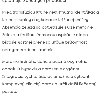
uplatňuje v akútnych prípadoch.
Pred transfúziou krvi je nevyhnutná identifikácia
krvnej skupiny a vykonanie krížovej skúšky.
Absencia železa sa potvrdzuje skrze meranie
železa a feritínu. Pomocou aspirácie alebo
biopsie kostnej drene sa určuje prítomnosť
neregeneratívnej anémie.
Meranie krvného tlaku a pulzná oxymetria
odhaľujú hypoxiu a ohrozenie orgánov.
Integrácia týchto údajov umožňuje vytvoriť
komplexný klinický obraz a určiť ďalší liečebný
postup.