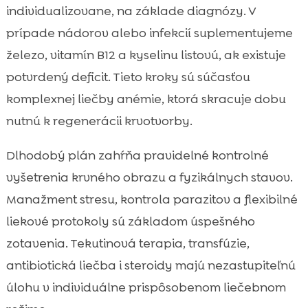
individualizovane, na základe diagnózy. V
prípade nádorov alebo infekcií suplementujeme
železo, vitamín B12 a kyselinu listovú, ak existuje
potvrdený deficit. Tieto kroky sú súčasťou
komplexnej liečby anémie, ktorá skracuje dobu
nutnú k regenerácii krvotvorby.
Dlhodobý plán zahŕňa pravidelné kontrolné
vyšetrenia krvného obrazu a fyzikálnych stavov.
Manažment stresu, kontrola parazitov a flexibilné
liekové protokoly sú základom úspešného
zotavenia. Tekutinová terapia, transfúzie,
antibiotická liečba i steroidy majú nezastupiteľnú
úlohu v individuálne prispôsobenom liečebnom