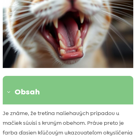
Obsah
3
Čo znamenajú bledé ďasná u mačky a
Je známe, že tretina naliehavých prípadov u

prečo je to dôležité
mačiek súvisí s krvným obehom. Práve preto je
Najčastejšie príčiny bledých ďasien u

farba ďasien kľúčovým ukazovateľom okysličenia