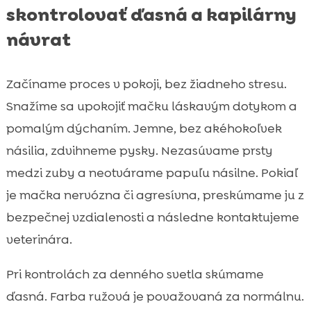
skontrolovať ďasná a kapilárny
návrat
Začíname proces v pokoji, bez žiadneho stresu.
Snažíme sa upokojiť mačku láskavým dotykom a
pomalým dýchaním. Jemne, bez akéhokoľvek
násilia, zdvihneme pysky. Nezasúvame prsty
medzi zuby a neotvárame papuľu násilne. Pokiaľ
je mačka nervózna či agresívna, preskúmame ju z
bezpečnej vzdialenosti a následne kontaktujeme
veterinára.
Pri kontrolách za denného svetla skúmame
ďasná. Farba ružová je považovaná za normálnu.