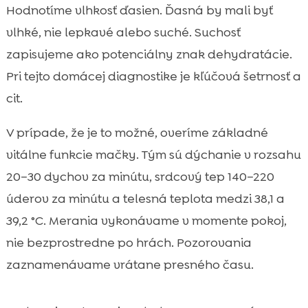
Hodnotíme vlhkosť ďasien. Ďasná by mali byť
vlhké, nie lepkavé alebo suché. Suchosť
zapisujeme ako potenciálny znak dehydratácie.
Pri tejto domácej diagnostike je kľúčová šetrnosť a
cit.
V prípade, že je to možné, overíme základné
vitálne funkcie mačky. Tým sú dýchanie v rozsahu
20–30 dychov za minútu, srdcový tep 140–220
úderov za minútu a telesná teplota medzi 38,1 a
39,2 °C. Merania vykonávame v momente pokoj,
nie bezprostredne po hrách. Pozorovania
zaznamenávame vrátane presného času.