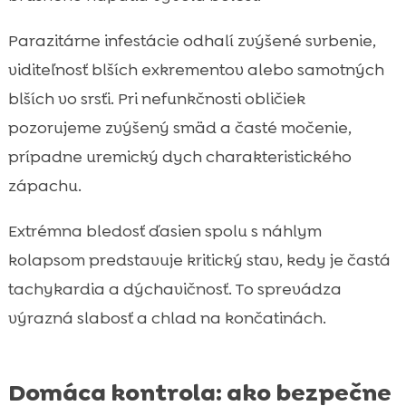
Parazitárne infestácie odhalí zvýšené svrbenie,
viditeľnosť blších exkrementov alebo samotných
blších vo srsťi. Pri nefunkčnosti obličiek
pozorujeme zvýšený smäd a časté močenie,
prípadne uremický dych charakteristického
zápachu.
Extrémna bledosť ďasien spolu s náhlym
kolapsom predstavuje kritický stav, kedy je častá
tachykardia a dýchavičnosť. To sprevádza
výrazná slabosť a chlad na končatinách.
Domáca kontrola: ako bezpečne