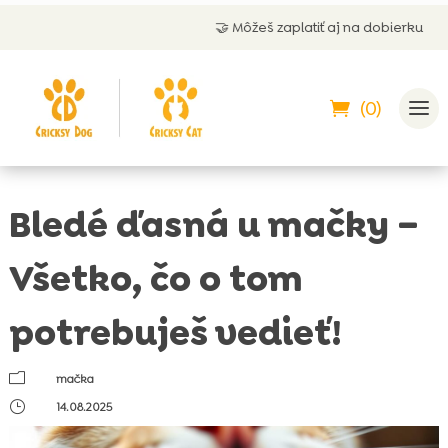
🤝 Môžeš zaplatiť aj na dobierku
(0)
Bledé ďasná u mačky –
Všetko, čo o tom
potrebuješ vedieť!
m
mačka
}
14.08.2025