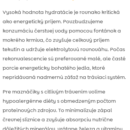
Vysoká hodnota hydratácie je rovnako kritická
ako energetický príjem. Povzbudzujeme
konzumáciu čerstvej vody pomocou fontánok a
mokrého krmiva, čo zvyšuje celkový príjem
tekutín a udržuje elektrolytovú rovnováhu. Počas
rekonvalescencie sú preferované malé, ale časté
porcie energeticky bohatého jedla, ktoré
nepridávaná nadmernú záťaž na tráviaci systém.
Pre maznáčiky s citlivým trávením volíme
hypoalergénne diéty s obmedzeným počtom
proteínových zdrojov. To minimalizuje zápal
črevnej sliznice a zvyšuje absorpciu nutrične
dôležitých minerálov, vrátane železa a vitamínu