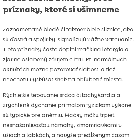
príznaky, ktoré si všimneme
Zaznamenané bledé či takmer biele sliznice, ako
sú ďasná a spojivky, signalizujú vážne varovanie.
Tieto príznaky často doplní mačkina letargia a
zjavne oslabený záujem o hru. Pri normálnych
aktivitách možno pozorovať slabosť, a tiež
neochotu vyskúšať skok na obľúbené miesta.
Rýchlejšie tepovanie srdca či tachykardia a
zrýchlené dýchanie pri malom fyzickom výkone
sú typické pre anémiu. Mačky môžu trpieť
nesnášanlivosťou námahy, zimomriavkami v
ušiach a labkách, a navyše predĺženým časom