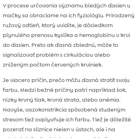
V procese určovania významu bledých ďasien u
mačky sa obraciame na ich fyziológiu. Prirodzený
ružový odtieň, ktorý uvidíte, je dôsledkom
plynulého prenosu kyslíka a hemoglobínu v krvi
do ďasien. Preto ak ďasná zblednú, môže to
signalizovať problém s cirkuláciou alebo
zníženým počtom červených krviniek.
Je viacero príčin, prečo môžu ďasná stratiť svoju
farbu. Medzi bežné príčiny patrí napríklad šok,
nízky krvný tlak, krvná strata, alebo anémia.
Navyše, vazokonstrikcia spôsobená studeným
stresom tiež ovplyvňuje ich farbu. Tiež je dôležité
pozerať na sliznice nielen v ústach, ale i na