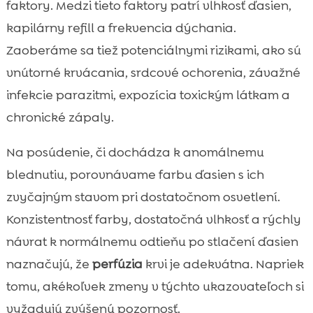
faktory. Medzi tieto faktory patrí vlhkosť ďasien,
kapilárny refill a frekvencia dýchania.
Zaoberáme sa tiež potenciálnymi rizikami, ako sú
vnútorné krvácania, srdcové ochorenia, závažné
infekcie parazitmi, expozícia toxickým látkam a
chronické zápaly.
Na posúdenie, či dochádza k anomálnemu
blednutiu, porovnávame farbu ďasien s ich
zvyčajným stavom pri dostatočnom osvetlení.
Konzistentnosť farby, dostatočná vlhkosť a rýchly
návrat k normálnemu odtieňu po stlačení ďasien
naznačujú, že
perfúzia
krvi je adekvátna. Napriek
tomu, akékoľvek zmeny v týchto ukazovateľoch si
vyžadujú zvýšenú pozornosť.