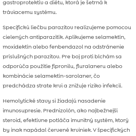
gastroprotektív a diétu, ktorá je šetrná k
tráviacemu systému.
Specifickú liečbu parazitov realizujeme pomocou
cielených antiparazitík. Aplikujeme selamektín,
moxidektín alebo fenbendazol na odstránenie
príslušných parazitov. Pre boj proti blchám sa
odporúča použitie fipronilu, fluralaneru alebo
kombinácie selamektín-sarolaner, čo
predchádza strate krvi a znižuje riziko infekcií.
Hemolytické stavy si žiadajú nasadenie
imunosupresie. Prednizolón, ako najbežnejší
steroid, efektívne potláča imunitný systém, ktorý
by inak napádal červené krviniek. V špecifických