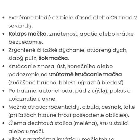
Extrémne bledé až biele ďasná alebo CRT nad 2
sekundy.
Kolaps mačka
, zmätenosť, apatia alebo krátke
bezvedomie.
Zrýchlené či ťažké dýchanie, otvorený dych,
slabý pulz,
šok mačka
.
Krvácanie z nosa, úst, konečníka alebo
podozrenie na
vnútorné krvácanie mačka
(zväčšené brucho, bolesť, výrazná bledosť).
Po traume: autonehoda, pád z výšky, pokus o
uviaznutie v okne.
Možná otrava: rodenticídy, cibuľa, cesnak, ľalie
(pri ľaliách hlavne hrozí poškodenie obličiek).
Čierna dechtová stolica (meléna), krv v stolici
alebo v moči.
Silná parazitárna invázia u mačiatok so