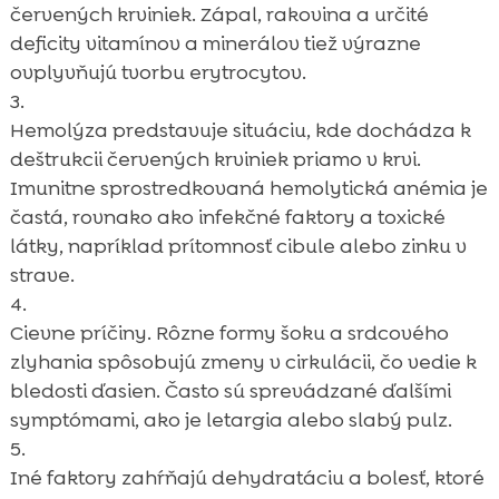
červených krviniek. Zápal, rakovina a určité
deficity vitamínov a minerálov tiež výrazne
ovplyvňujú tvorbu erytrocytov.
Hemolýza predstavuje situáciu, kde dochádza k
deštrukcii červených krviniek priamo v krvi.
Imunitne sprostredkovaná hemolytická anémia je
častá, rovnako ako infekčné faktory a toxické
látky, napríklad prítomnosť cibule alebo zinku v
strave.
Cievne príčiny. Rôzne formy šoku a srdcového
zlyhania spôsobujú zmeny v cirkulácii, čo vedie k
bledosti ďasien. Často sú sprevádzané ďalšími
symptómami, ako je letargia alebo slabý pulz.
Iné faktory zahŕňajú dehydratáciu a bolesť, ktoré