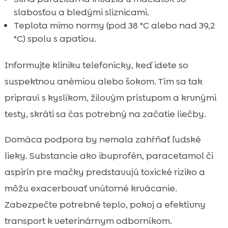
slabosťou a bledými sliznicami.
Teplota mimo normy (pod 38 °C alebo nad 39,2
°C) spolu s apatiou.
Informujte kliniku telefonicky, keď idete so
suspektnou anémiou alebo šokom. Tím sa tak
pripraví s kyslíkom, žilovým prístupom a krvnými
testy, skráti sa čas potrebný na začatie liečby.
Domáca podpora by nemala zahŕňať ľudské
lieky. Substancie ako ibuprofén, paracetamol či
aspirín pre mačky predstavujú toxické riziko a
môžu exacerbovať vnútorné krvácanie.
Zabezpečte potrebné teplo, pokoj a efektívny
transport k veterinárnym odborníkom.