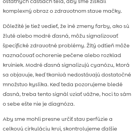
ostatných častiach tela, aby sme získali
komplexný obraz o zdravotnom stave mačky.
Dôležité je tiež vedieť, že iné zmeny farby, ako sú
žluté alebo modré ďasná, môžu signalizovať
špecifické zdravotné problémy. Žltý odtieň môže
naznačovať ochorenie pečene alebo rozklad
krviniek. Modré ďasná signalizujú cyanózu, ktorá
sa objavuje, keď tkanivá nedostávajú dostatočné
množstvo kyslíka. Keď teda pozorujeme bledé
ďasná, treba tento signál vziať vážne, hoci to sám
o sebe ešte nie je diagnóza.
Aby sme mohli presne určiť stav perfúzie a
celkovú cirkuláciu krvi, skontrolujeme ďalšie