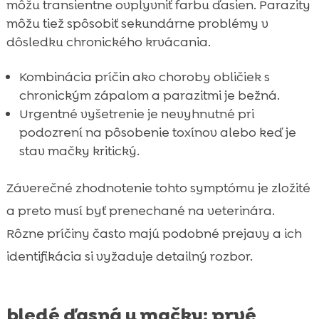
môžu transientne ovplyvniť farbu ďasien. Parazity
môžu tiež spôsobiť sekundárne problémy v
dôsledku chronického krvácania.
Kombinácia príčin ako choroby obličiek s
chronickým zápalom a parazitmi je bežná.
Urgentné vyšetrenie je nevyhnutné pri
podozrení na pôsobenie toxínov alebo keď je
stav mačky kritický.
Záverečné zhodnotenie tohto symptómu je zložité
a preto musí byť prenechané na veterinára.
Rôzne príčiny často majú podobné prejavy a ich
identifikácia si vyžaduje detailný rozbor.
bledé ďasná u mačky: prvé