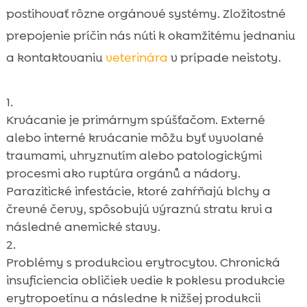
postihovať rôzne orgánové systémy. Zložitostné
prepojenie príčin nás núti k okamžitému jednaniu
a kontaktovaniu
veterinára
v prípade neistoty.
Krvácanie je primárnym spúšťačom. Externé
alebo interné krvácanie môžu byť vyvolané
traumami, uhryznutím alebo patologickými
procesmi ako ruptúra orgánů a nádory.
Parazitické infestácie, ktoré zahŕňajú blchy a
črevné červy, spôsobujú výraznú stratu krvi a
následné anemické stavy.
Problémy s produkciou erytrocytov. Chronická
insuficiencia obličiek vedie k poklesu produkcie
erytropoetínu a následne k nižšej produkcii