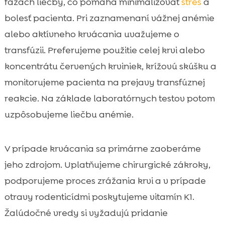
fázach liečby, čo pomáha minimalizovať
stres
a
bolesť pacienta. Pri zaznamenaní vážnej anémie
alebo aktívneho krvácania uvažujeme o
transfúzii. Preferujeme použitie celej krvi alebo
koncentrátu červených krviniek, krížovú skúšku a
monitorujeme pacienta na prejavy transfúznej
reakcie. Na základe laboratórnych testov potom
uzpôsobujeme liečbu anémie.
V prípade krvácania sa primárne zaoberáme
jeho zdrojom. Uplatňujeme chirurgické zákroky,
podporujeme proces zrážania krvi a v prípade
otravy rodenticídmi poskytujeme vitamín K1.
Žalúdočné vredy si vyžadujú pridanie