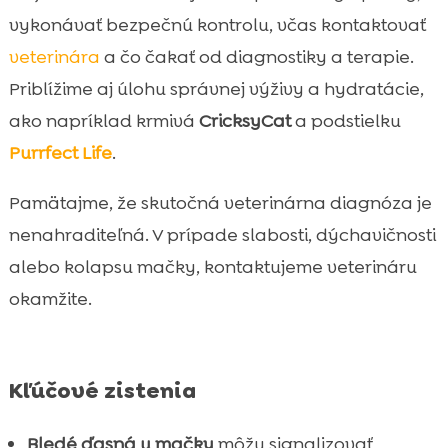
bledých ďasien
vykonávať bezpečnú kontrolu, včas kontaktovať
Domáca starostlivosť počas
veterinára
a čo čakať od diagnostiky a terapie.

rekonvalescencie
Priblížime aj úlohu správnej výživy a hydratácie,
Špecifické situácie: mačiatka, seniori a

ako napríklad krmivá
CricksyCat
a podstielku
chronicky choré mačky
Purrfect Life
.
Najčastejšie omyly pri hodnotení farby

ďasien
Pamätajme, že skutočná veterinárna diagnóza je
Komunikácia s veterinárom: informácie,

nenahraditeľná. V prípade slabosti, dýchavičnosti
ktoré si máme pripraviť
alebo kolapsu mačky, kontaktujeme veterináru
Záver

okamžite.
FAQ

Kľúčové zistenia
Bledé ďasná u mačky
môžu signalizovať