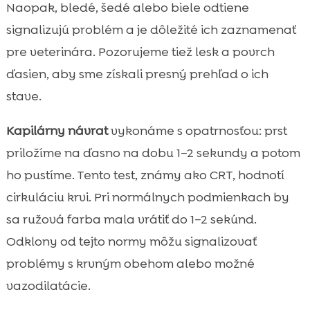
Naopak, bledé, šedé alebo biele odtiene
signalizujú problém a je dôležité ich zaznamenať
pre veterinára. Pozorujeme tiež lesk a povrch
ďasien, aby sme získali presný prehľad o ich
stave.
Kapilárny návrat
vykonáme s opatrnosťou: prst
priložíme na ďasno na dobu 1–2 sekundy a potom
ho pustíme. Tento test, známy ako CRT, hodnotí
cirkuláciu krvi. Pri normálnych podmienkach by
sa ružová farba mala vrátiť do 1–2 sekúnd.
Odklony od tejto normy môžu signalizovať
problémy s krvným obehom alebo možné
vazodilatácie.