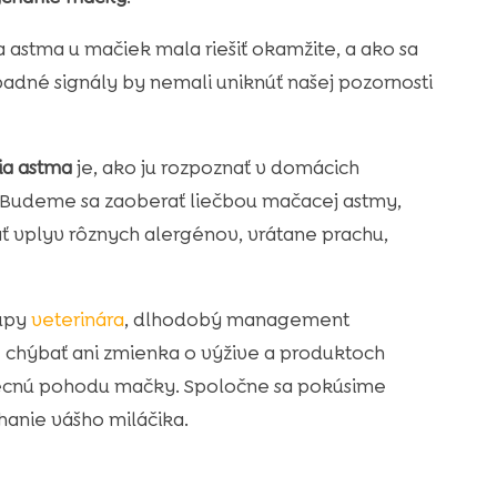
 astma u mačiek mala riešiť okamžite, a ako sa
dné signály by nemali uniknúť našej pozornosti
a astma
je, ako ju rozpoznať v domácich
. Budeme sa zaoberať liečbou mačacej astmy,
ť vplyv rôznych alergénov, vrátane prachu,
tupy
veterinára
, dlhodobý management
 chýbať ani zmienka o výžive a produktoch
becnú pohodu mačky. Spoločne sa pokúsime
chanie vášho miláčika.