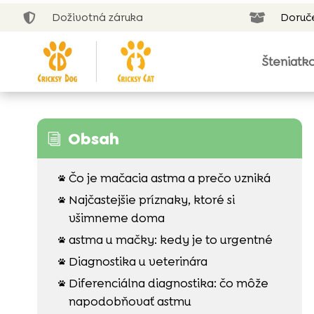
Doživotná záruka
Doruč


Šteniatk
Obsah
i
Čo je mačacia astma a prečo vzniká

Najčastejšie príznaky, ktoré si

všimneme doma
astma u mačky: kedy je to urgentné

Diagnostika u veterinára

Diferenciálna diagnostika: čo môže

napodobňovať astmu