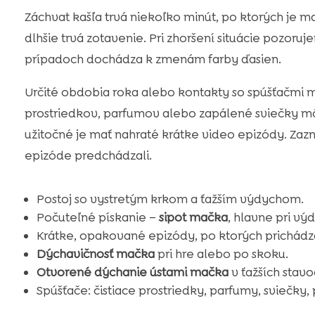
Záchvat kašľa trvá niekoľko minút, po ktorých je mač
dlhšie trvá zotavenie. Pri zhoršení situácie pozor
prípadoch dochádza k zmenám farby ďasien.
Určité obdobia roka alebo kontakty so spúšťačmi m
prostriedkov, parfumov alebo zapálené sviečky m
užitočné je mať nahraté krátke video epizódy. Zazn
epizóde predchádzali.
Postoj so vystretým krkom a ťažším výdychom.
Počuteľné pískanie –
sipot mačka
, hlavne pri vý
Krátke, opakované epizódy, po ktorých prichádz
Dýchavičnosť mačka
pri hre alebo po skoku.
Otvorené dýchanie ústami mačka
v ťažších stavo
Spúšťače: čistiace prostriedky, parfumy, sviečky, 