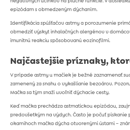
negatívnych účinkov na pľúcne funkcie. V dôsledku
epizódam s obmedzeným dýchaním.
Identifikácia spúšťačov astmy a porozumenie pr
obmedziť výskyt inhalačných alergénov v domácom
imunitnú reakciu spôsobovanú eozinofilmi.
Najčastejšie príznaky, kto
V prípade astmy u mačiek je bežné zaznamenať such
zamenený za snahu o vykašlianie bezoárov. Pozoru
Mačka sa tým snaží uvoľniť dýchacie cesty.
Keď mačka prechádza astmatickou epizódou, zau
predovšetkým na výdych. Často je počuť pískanie p
okamihoch mačka dýcha otvorenými ústami – známk