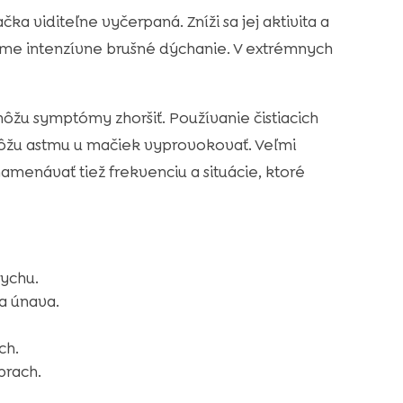
ka viditeľne vyčerpaná. Zníži sa jej aktivita a
ujeme intenzívne brušné dýchanie. V extrémnych
ôžu symptómy zhoršiť. Používanie čistiacich
ôžu astmu u mačiek vyprovokovať. Veľmi
amenávať tiež frekvenciu a situácie, ktoré
dychu.
a únava.
ch.
prach.