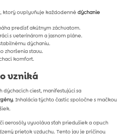
st, ktorý ovplyvňuje každodenné
dýchanie
áha predísť akútnym záchvatom.
práci s veterinárom a jasnom pláne.
stabilnému dýchaniu.
o zhoršenia stavu.
chací komfort.
čo vzniká
 dýchacích ciest, manifestujúci sa
rgény
. Inhalácia týchto častíc spoločne s mačkou
šiek.
či aerosóly vyvoláva sťah priedušiek a opuch
zený prietok vzduchu. Tento jav je príčinou