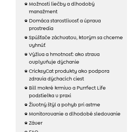
Možnosti liečby a dlhodobý

manažment
Domáca starostlivosť a úprava

prostredia
Spúšťače záchvatov, ktorým sa chceme

vyhnúť
Výživa a hmotnosť: ako strava

ovplyvňuje dýchanie
CricksyCat produkty ako podpora

zdravia dýchacích ciest
Bill mokré krmivo a Purrfect Life

podstielka v praxi
Životný štýl a pohyb pri astme

Monitorovanie a dlhodobé sledovanie

Záver

FAQ
