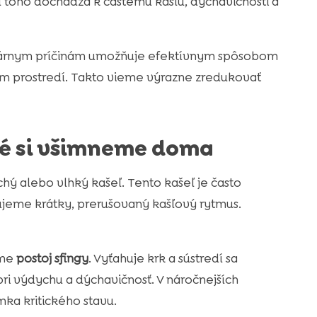
 toho dochádza k častému kašľu, dýchavičnosti a
imárnym príčinám umožňuje efektívnym spôsobom
 prostredí. Takto vieme výrazne zredukovať
ré si všimneme doma
ý alebo vlhký kašeľ. Tento kašeľ je často
jeme krátky, prerušovaný kašľový rytmus.
jme
postoj sfingy
. Vyťahuje krk a sústredí sa
ri výdychu a dýchavičnosť. V náročnejších
a kritického stavu.