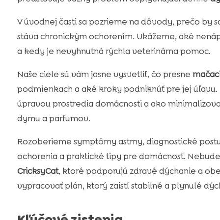
V úvodnej časti sa pozrieme na dôvody, prečo by sa
stáva chronickým ochorením. Ukážeme, aké nenápa
a kedy je nevyhnutná rýchla veterinárna pomoc.
Naše ciele sú vám jasne vysvetliť, čo presne
mačaci
podmienkach a aké kroky podniknúť pre jej úľavu
úpravou prostredia domácnosti a ako minimalizova
dymu a parfumov.
Rozoberieme symptómy astmy, diagnostické pos
ochorenia a praktické tipy pre domácnosť. Nebude
CricksyCat
, ktoré podporujú zdravé dýchanie a o
vypracovať plán, ktorý zaistí stabilné a plynulé dý
Kľúčové zistenia