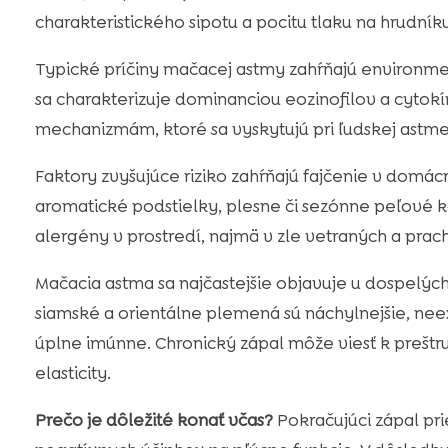
charakteristického sipotu a pocitu tlaku na hrudníku
Typické príčiny mačacej astmy zahŕňajú environmen
sa charakterizuje dominanciou eozinofilov a cytok
mechanizmám, ktoré sa vyskytujú pri ľudskej astme
Faktory zvyšujúce riziko zahŕňajú fajčenie v domác
aromatické podstielky, plesne či sezónne peľové ko
alergény v prostredí, najmä v zle vetraných a pra
Mačacia astma sa najčastejšie objavuje u dospelýc
siamské a orientálne plemená sú náchylnejšie, nee
úplne imúnne. Chronický zápal môže viesť k preštru
elasticity.
Prečo je dôležité konať včas?
Pokračujúci zápal prie