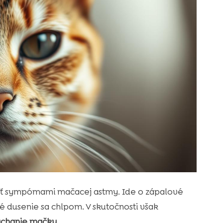
pieť sympómami mačacej astmy. Ide o zápalové
dusenie sa chlpom. V skutočnosti však
chanie mačky
.