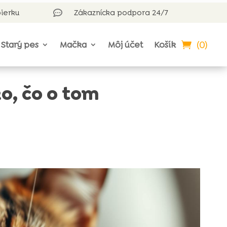
bierku
Zákaznícka podpora 24/7

(0)
Starý pes
Mačka
Môj účet
Košík
o, čo o tom