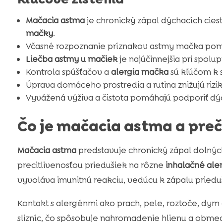
Mačacia astma
je chronický zápal dýchacích cie
mačky
.
Včasné rozpoznanie príznakov astmy mačka pom
Liečba astmy u mačiek
je najúčinnejšia pri spolu
Kontrola spúšťačov a
alergia mačka
sú kľúčom k 
Úprava domáceho prostredia a rutina znižujú rizik
Vyvážená výživa a čistota pomáhajú podporiť dý
Čo je mačacia astma a pre
Mačacia astma
predstavuje chronický zápal dolných
precitlivenosťou priedušiek na rôzne
inhalačné ale
vyvoláva imunitnú reakciu, vedúcu k zápalu priedu
Kontakt s alergénmi ako prach, pele, roztoče, dym 
slizníc, čo spôsobuje nahromadenie hlienu a obmed