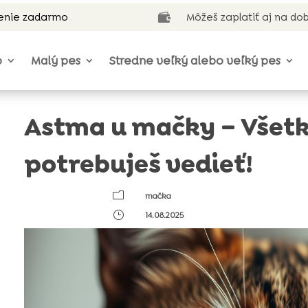
enie zadarmo
Môžeš zaplatiť aj na do

o
Malý pes
Stredne veľký alebo veľký pes
Astma u mačky – Všetk
potrebuješ vedieť!
m
mačka
}
14.08.2025