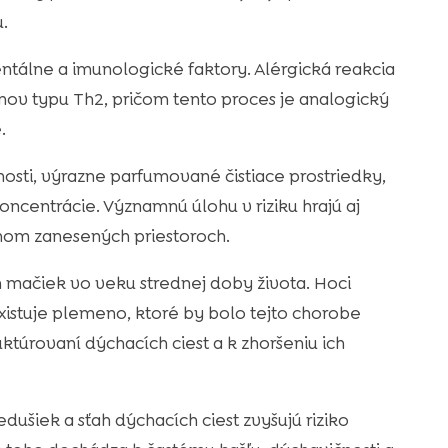
.
tálne a imunologické faktory. Alérgická reakcia
ínov typu Th2, pričom tento proces je analogický
.
nosti, výrazne parfumované čistiace prostriedky,
ncentrácie. Významnú úlohu v riziku hrajú aj
chom zanesených priestoroch.
h mačiek vo veku strednej doby života. Hoci
xistuje plemeno, ktoré by bolo tejto chorobe
ktúrovaní dýchacích ciest a k zhoršeniu ich
dušiek a sťah dýchacích ciest zvyšujú riziko