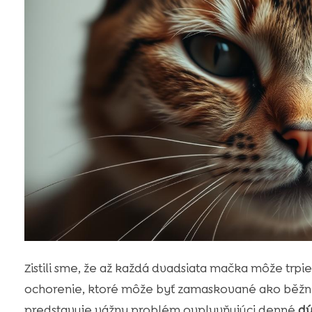
Zistili sme, že až každá dvadsiata mačka môže tr
ochorenie, ktoré môže byť zamaskované ako běžné 
predstavuje vážny problém ovplyvňujúci denné
dý