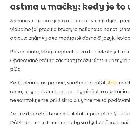
astma u mačky: kedy je to
Ak mačka dýcha rýchlo a zápasí o každý dych, pre
viditeľne jej pracuje bruch, je naliehavé konať. O
objavia známky ako modrasté ďasná či jazyk, kolaps
Pri záchvate, ktorý neprechádza do niekoľkých minú
Opakované krátke záchvaty môžu viesť k vážnym 
pľúc.
Keď čakáme na pomoc, snažíme sa znížiť
stres
mačky
okná, aby sa vzduch mierne vymieňal, a odstránim
nekontrolujeme príliš silno a vyhneme sa podávani
Je-li k dispozícii bronchodilatátor predpísaný vet
Dôkladne monitorujeme, aby sa dýchavičnosť mačky