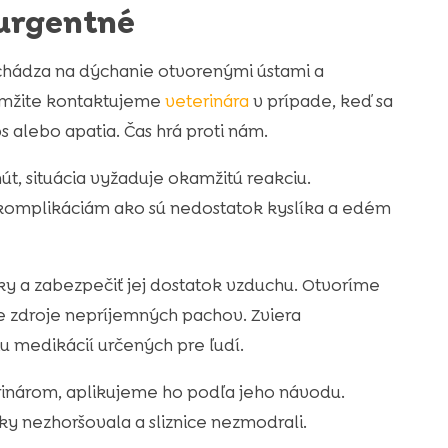
 urgentné
chádza na dýchanie otvorenými ústami a
kamžite kontaktujeme
veterinára
v prípade, keď sa
 alebo apatia. Čas hrá proti nám.
t, situácia vyžaduje okamžitú reakciu.
komplikáciám ako sú nedostatok kyslíka a edém
 a zabezpečiť jej dostatok vzduchu. Otvoríme
e zdroje nepríjemných pachov. Zviera
u medikácií určených pre ľudí.
erinárom, aplikujeme ho podľa jeho návodu.
 nezhoršovala a sliznice nezmodrali.