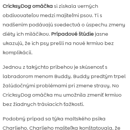
CricksyDog omáčka
si získala verných
obdivovateľov medzi majiteľmi psov. Tí s
nadšením podávajú svedectvá o úspechu zmeny
diéty ich miláčikov.
Prípadové štúdie
jasne
ukazujú, že ich psy prešli na nové krmivo bez
komplikácií.
Jednou z takýchto príbehov je skúsenosť s
labradorom menom Buddy. Buddy predtým trpel
žalúdočnými problémami pri zmene stravy. No
CricksyDog omáčka mu umožnila zmeniť krmivo
bez žiadnych tráviacich ťažkostí.
Podobný prípad sa týka maltského psíka
Charlieho. Charlieho majiteľka konštatovala, že