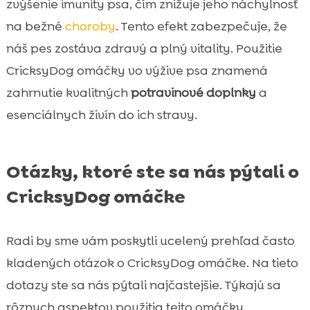
zvýšenie imunity psa, čím znižuje jeho náchylnosť
na bežné
choroby
. Tento efekt zabezpečuje, že
náš pes zostáva zdravý a plný vitality. Použitie
CricksyDog omáčky vo výžive psa znamená
zahrnutie kvalitných
potravinové doplnky
a
esenciálnych živín do ich stravy.
Otázky, ktoré ste sa nás pýtali o
CricksyDog omáčke
Radi by sme vám poskytli ucelený prehľad často
kladených otázok o CricksyDog omáčke. Na tieto
dotazy ste sa nás pýtali najčastejšie. Týkajú sa
rôznych aspektov použitia tejto omáčky.