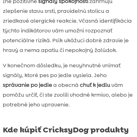
Iné pozitívne
signály spokojnosti
zahrnujú
zlepšenie stavu srsti, pravidelnú stolicu a
zriedkavé alergické reakcie. Včasná identifikácia
týchto indikátorov vám umožní rozpoznať
potenciálne riziká. Psík ukážuci dobré zdravie je
hravý a nema apatiu či nepokojný žalúdok.
V konečnom dôsledku, je nevyhnutné vnímať
signály, ktoré pes po jedle vysiela. Jeho
správanie po jedle
a obecná
chuť k jedlu
vám
pomôžu určiť, či ste zvolili vhodné krmivo, alebo je
potrebné jeho upravenie.
Kde kúpiť CricksyDog produkty