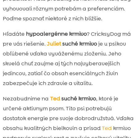
vyhovovali rôznym potrebám a preferenciám.
Poďme spoznať niektoré z nich bližšie.
Hľadáte
hypoalergénne krmivo
? CricksyDog má
pre vás riešenie.
Juliet
suché krmivo
je u psíkov
obľúbené vďaka vyváženému zloženiu. Jeho
skvelá chuť zaujme aj tých najvyberavejších
jedincov, zatiaľ čo obsah esenciálnych živín
zabezpečuje ich zdravie a vitalitu.
Nezabudnime na
Ted
suché krmivo
, ktoré je
určené aktívnym psom. Títo psi potrebujú
dostatok energie pre svoje dobrodružstvá. Vďaka
obsahu kvalitných bielkovín a prísad
Ted
krmivo
podporuje svalový rast a zvyšuje celkovú vitalitu