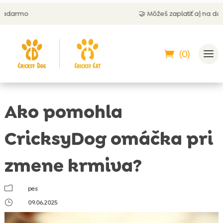
🤝 Môžeš zaplatiť aj na dobierku
(0)
Ako pomohla
CricksyDog omáčka pri
zmene krmiva?
m
pes
}
09.06.2025