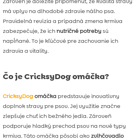
Zároveň je dôležité pripomenúť, že kvalita stravy
má vplyv na dlhodobé zdravie nášho psa.
Pravidelná revízia a prípadná zmena krmiva
zabezpečuje, že ich
nutričné potreby
sú
napĺňané. To je kľúčové pre zachovanie ich
zdravia a vitality.
Čo je CricksyDog omáčka?
CricksyDog
omáčka
predstavuje inovatívny
doplnok stravy pre psov. Jej využitie značne
zlepšuje chuť ich bežného jedla. Zároveň
podporuje hladký prechod psov na nové typy
krmiva. Táto omáčka pôsobí ako
zvlhčovadlo