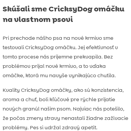
Skúšali sme CricksyDog omáčku
na vlastnom psovi
Pri prechode nášho psa na nové krmivo sme
testovali CricksyDog omáčku. Jej efektívnosť v
tomto procese nás prijemne prekvapila. Bez
problémov prijal nové krmivo, a to vďaka
omáčke, ktorá mu navyše vynikajúco chutila.
Kvality CricksyDog omáčky, ako sú konzistencia,
aroma a chuť, boli kľúčové pre rýchle prijatie
nových granúl našim psom. Najviac nás potešilo,
že počas zmeny stravy nenastali žiadne zažívacie
problémy. Pes si udržal zdravý apetít.