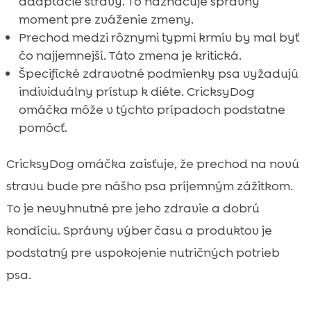
adaptácie stravy. To naznačuje správny
moment pre zváženie zmeny.
Prechod medzi rôznymi typmi krmív by mal byť
čo najjemnejší. Táto zmena je kritická.
Špecifické zdravotné podmienky psa vyžadujú
individuálny prístup k diéte. CricksyDog
omáčka môže v týchto prípadoch podstatne
pomôcť.
CricksyDog omáčka zaisťuje, že prechod na novú
stravu bude pre nášho psa príjemným zážitkom.
To je nevyhnutné pre jeho zdravie a dobrú
kondíciu. Správny výber času a produktov je
podstatný pre uspokojenie nutričných potrieb
psa.