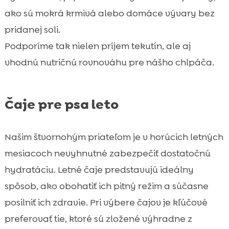
ako sú mokrá krmivá alebo domáce vývary bez
pridanej soli.
Podporíme tak nielen príjem tekutín, ale aj
vhodnú nutričnú rovnováhu pre nášho chlpáča.
Čaje pre psa leto
Našim štvornohým priateľom je v horúcich letných
mesiacoch nevyhnutné zabezpečiť dostatočnú
hydratáciu. Letné čaje predstavujú ideálny
spôsob, ako obohatiť ich pitný režim a súčasne
posilniť ich zdravie. Pri výbere čajov je kľúčové
preferovať tie, ktoré sú zložené výhradne z