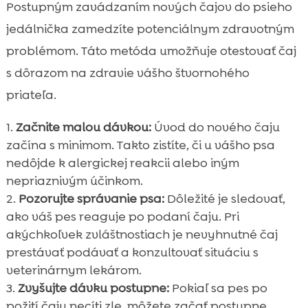
Postupným zavádzaním nových čajov do psieho
jedálnička zamedzíte potenciálnym zdravotným
problémom. Táto metóda umožňuje otestovať čaj
s dôrazom na zdravie vášho štvornohého
priateľa.
Začnite malou dávkou:
Úvod do nového čaju
začína s minimom. Takto zistíte, či u vášho psa
nedôjde k alergickej reakcii alebo iným
nepriaznivým účinkom.
Pozorujte správanie psa:
Dôležité je sledovať,
ako váš pes reaguje po podaní čaju. Pri
akýchkoľvek zvláštnostiach je nevyhnutné čaj
prestávať podávať a konzultovať situáciu s
veterinárnym lekárom.
Zvyšujte dávku postupne:
Pokiaľ sa pes po
požití čaju necíti zle, môžete začať postupne