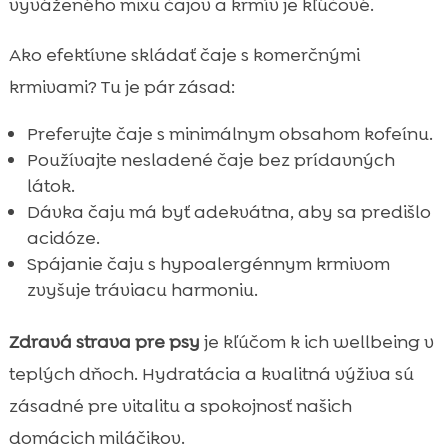
vyváženého mixu čajov a krmív je kľúčové.
Ako efektívne skládať čaje s komerčnými
krmivami? Tu je pár zásad:
Preferujte čaje s minimálnym obsahom kofeínu.
Používajte nesladené čaje bez prídavných
látok.
Dávka čaju má byť adekvátna, aby sa predišlo
acidóze.
Spájanie čaju s hypoalergénnym krmivom
zvyšuje tráviacu harmoniu.
Zdravá strava pre psy
je kľúčom k ich wellbeing v
teplých dňoch. Hydratácia a kvalitná výživa sú
zásadné pre vitalitu a spokojnosť našich
domácich miláčikov.