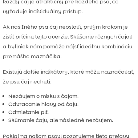
každý čaj je atraktívny pre každého psa, čo
vyžaduje individuálny prístup.
Ak naš Iného psa čaj neosloví, prvým krokom je
zistiť príčinu tejto averzie. Skúšanie rôznych čajov
a byliniek nám pomôže nájsť ideálnu kombináciu
pre nášho maznáčika.
Existujú ďalšie indikátory, ktoré môžu naznačovať,
že psu čaj nechutí:
Nezáujem o misku s čajom.
Odvracanie hlavy od čaju.
Odmietanie piť.
Skúmanie čaju, ale následné nezáujem.
Pokiaľ na našom psovi pozorujeme tieto prejavy,