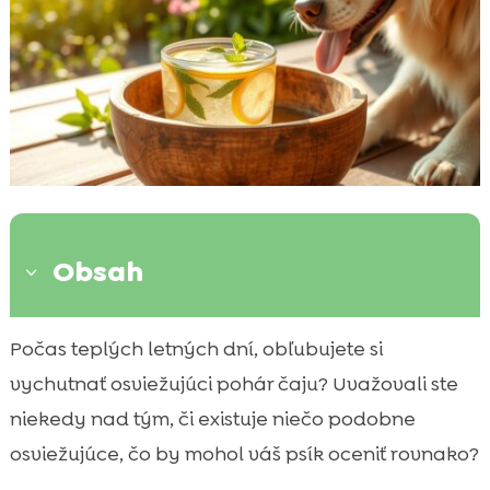
Obsah
3
Význam hydratácie počas horúcich
Počas teplých letných dní, obľubujete si

letných dní
vychutnať osviežujúci pohár čaju? Uvažovali ste
Čaje pre psa leto

niekedy nad tým, či existuje niečo podobne
Ako pripraviť bezpečné letné čaje pre psa

osviežujúce, čo by mohol váš psík oceniť rovnako?
Harmónia medzi čajmi a komerčnou
