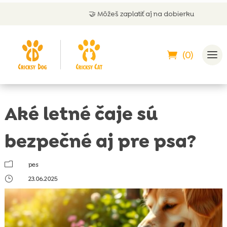
🤝 Môžeš zaplatiť aj na dobierku
(0)
Aké letné čaje sú
bezpečné aj pre psa?
m
pes
}
23.06.2025