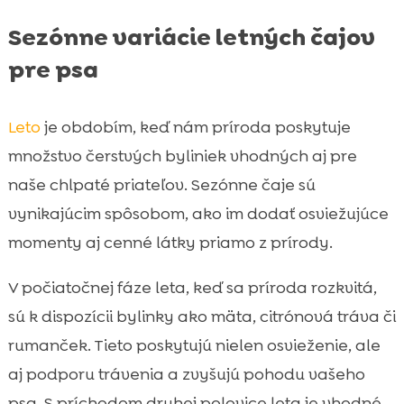
Sezónne variácie letných čajov
pre psa
Leto
je obdobím, keď nám príroda poskytuje
množstvo čerstvých byliniek vhodných aj pre
naše chlpaté priateľov. Sezónne čaje sú
vynikajúcim spôsobom, ako im dodať osviežujúce
momenty aj cenné látky priamo z prírody.
V počiatočnej fáze leta, keď sa príroda rozkvitá,
sú k dispozícii bylinky ako mäta, citrónová tráva či
rumanček. Tieto poskytujú nielen osvieženie, ale
aj podporu trávenia a zvyšujú pohodu vašeho
psa. S príchodom druhej polovice leta je vhodné