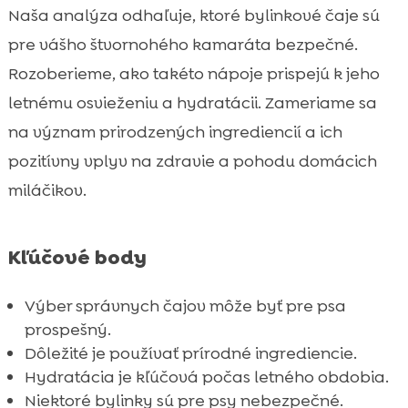
potravou pre psa
Naša analýza odhaľuje, ktoré bylinkové čaje sú
Ktoré bylinky sú vhodné a ktoré nie?
pre vášho štvornohého kamaráta bezpečné.

Jednoduché recepty na prípravu letného
Rozoberieme, ako takéto nápoje prispejú k jeho

čaju
letnému osvieženiu a hydratácii. Zameriame sa
Bezpečnostné opatrenia pri podávaní čaju

na význam prirodzených ingrediencií a ich
psom
pozitívny vplyv na zdravie a pohodu domácich
Výhody hypoalergénneho krmiva

miláčikov.
CricksyDog
Čaje pre rôzne vekové skupiny psov

Alternatívy, ak pes nechce čaj
Kľúčové body

Príznaky, že čaj vášmu psovi nechutí

Výber správnych čajov môže byť pre psa
Kedy sa vyhnúť podávaniu čaju

prospešný.
Testovanie nových čajov – postup krok za

Dôležité je používať prírodné ingrediencie.
krokom
Hydratácia je kľúčová počas letného obdobia.
Sezónne variácie letných čajov pre psa

Niektoré bylinky sú pre psy nebezpečné.