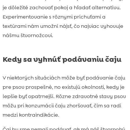
je dôležité zachovať pokoj a hľadať alternatívu.
Experimentovanie s rôznymi príchuťami a
textúrami nám umožní nájsť, čo najviac vyhovuje
nášmu štvornožcovi.
Kedy sa vyhnúť podávaniu čaju
V niektorých situáciách môže byť podávanie čaju
pre psov prospešné, no existujú okolnosti, kedy je
lepšie byť opatrnejší. Rôzne zdravotné stavy psov
môžu pri konzumácii čaju zhoršovať, čím sa radí
medzi kontraindikácie.
Čaj by sme nemali podávať, ak má náš štvornohý