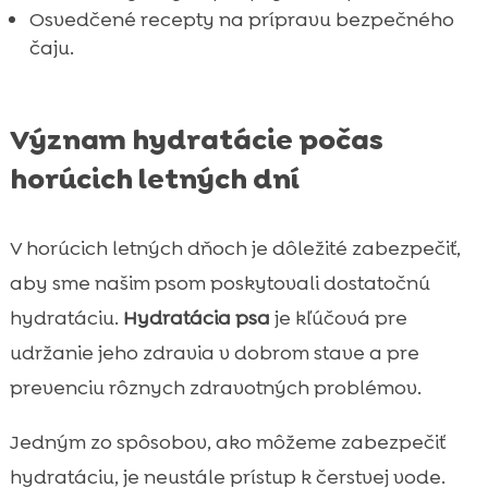
Ako kombinovať čaje s inými letnými
Osvedčené recepty na prípravu bezpečného

aktivitami
čaju.
Záver

FAQ

Význam hydratácie počas
horúcich letných dní
V horúcich letných dňoch je dôležité zabezpečiť,
aby sme našim psom poskytovali dostatočnú
hydratáciu.
Hydratácia psa
je kľúčová pre
udržanie jeho zdravia v dobrom stave a pre
prevenciu rôznych zdravotných problémov.
Jedným zo spôsobov, ako môžeme zabezpečiť
hydratáciu, je neustále prístup k čerstvej vode.