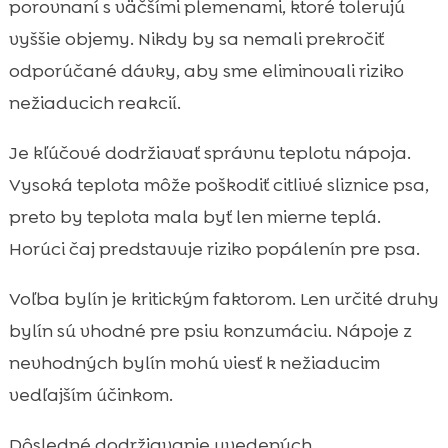
porovnaní s väčšími plemenami, ktoré tolerujú
vyššie objemy. Nikdy by sa nemali prekročiť
odporúčané dávky, aby sme eliminovali riziko
nežiaducich reakcií.
Je kľúčové dodržiavať správnu teplotu nápoja.
Vysoká teplota môže poškodiť citlivé sliznice psa,
preto by teplota mala byť len mierne teplá.
Horúci čaj predstavuje riziko popálenín pre psa.
Voľba bylín je kritickým faktorom. Len určité druhy
bylín sú vhodné pre psiu konzumáciu. Nápoje z
nevhodných bylín mohú viesť k nežiaducim
vedľajším účinkom.
Dôsledné dodržiavanie uvedených