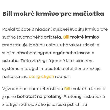
Bill mokré krmivo pre mačiatka
Pokiaľ tápate v hľadaní vysokej kvality krmiva pre
svojho štvornohého priateľa,
Bill
mokré krmivo
predstavuje ideálnu voľbu. Charakteristické je
svojím obsahom
hypoalergénneho lososa a
pstruha
. Tieto zložky sú jemné k tráviacemu
systému mladých mačiatok a efektívne znižujú
riziko vzniku
alergických
reakcií.
Významnou charakteristikou
Bill
mokrého krmiva
je jeho
bohatosť na proteíny
. Proteíny, získavané
z takých zdrojov ako je losos a pstruh, sú