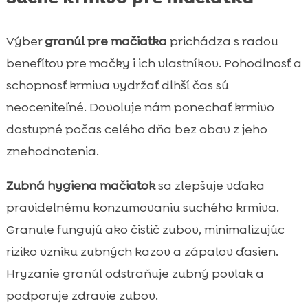
Výber
granúl pre mačiatka
prichádza s radou
benefítov pre mačky i ich vlastníkov. Pohodlnosť a
schopnosť krmiva vydržať dlhší čas sú
neoceniteľné. Dovoluje nám ponechať krmivo
dostupné počas celého dňa bez obav z jeho
znehodnotenia.
Zubná hygiena mačiatok
sa zlepšuje vďaka
pravidelnému konzumovaniu suchého krmiva.
Granule fungujú ako čistič zubov, minimalizujúc
riziko vzniku zubných kazov a zápalov ďasien.
Hryzanie granúl odstraňuje zubný povlak a
podporuje zdravie zubov.