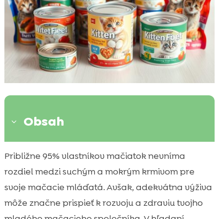
Obsah
3
Význam správneho krmiva pre mačiatka
Približne 95% vlastníkov mačiatok nevníma

Výživové potreby mačiatok
rozdiel medzi suchým a mokrým krmivom pre

Suché krmivo pre mačiatka
svoje mačacie mláďatá. Avšak, adekvátna výživa

Mokré krmivo pre mačiatka
môže značne prispieť k rozvoju a zdraviu tvojho

Kombinácia suchého a mokrého krmiva
mladého mačacieho spoločníka. V hľadaní
