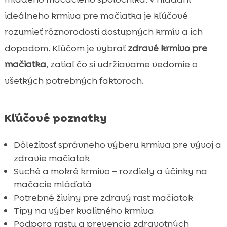
Hypoalergénne možnosti krmiva
ideálneho krmiva pre mačiatka je kľúčové

Prečo je mačiatko najlepšie krmivo pre
rozumieť rôznorodosti dostupných krmív a ich

vaše rastúce mačiatko
dopadom. Kľúčom je vybrať
zdravé krmivo pre
CricksyCat krmivo pre mačiatka

mačiatka
, zatiaľ čo si udržiavame vedomie o
Jasper suché krmivo pre mačiatka

všetkých potrebných faktoroch.
Bill mokré krmivo pre mačiatka

Prevencia bežných zdravotných

Kľúčové poznatky
problémov u mačiatok
Purrfect Life stelivo pre mačky

Dôležitosť správneho výberu krmiva pre vývoj a
Záver

zdravie mačiatok
FAQ

Suché a mokré krmivo – rozdiely a účinky na
mačacie mláďatá
Potrebné živiny pre zdravý rast mačiatok
Tipy na výber kvalitného krmiva
Podpora rastu a prevencia zdravotných