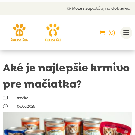
🤝 Môžeš zaplatiť aj na dobierku
(0)
Aké je najlepšie krmivo
pre mačiatka?
m
mačka
}
06.08.2025