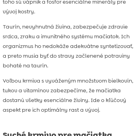
toho sú vápnik a fosfor esenciálne minerály pre
vývoj kostry.
Taurín, nevyhnutná živina, zabezpečuje zdravie
srdca, zraku a imunitného systému mačiatok. Ich
organizmus ho nedokáže adekvátne syntetizovať,
a preto musia byť do stravy začlenené potraviny
bohaté na taurín.
Voľbou krmiva s vyváženým množstvom bielkovín,
tukov a vitamínov zabezpečíme, že mačiatka
dostanú všetky esenciálne živiny. Ide o kľúčový
aspekt pre ich optimálny rast a vývoj.
Suché krmivo pre mačiatka