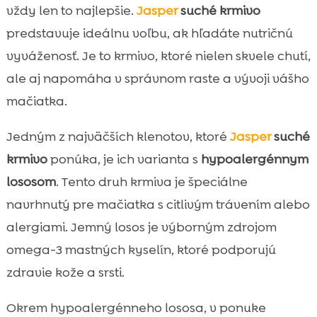
vždy len to najlepšie.
Jasper
suché krmivo
predstavuje ideálnu voľbu, ak hľadáte nutričnú
vyváženosť. Je to krmivo, ktoré nielen skvele chutí,
ale aj napomáha v správnom raste a vývoji vášho
mačiatka.
Jedným z najväčších klenotov, ktoré
Jasper
suché
krmivo
ponúka, je ich varianta s
hypoalergénnym
lososom
. Tento druh krmiva je špeciálne
navrhnutý pre mačiatka s citlivým trávením alebo
alergiami. Jemný losos je výborným zdrojom
omega-3 mastných kyselín, ktoré podporujú
zdravie kože a srsti.
Okrem hypoalergénneho lososa, v ponuke