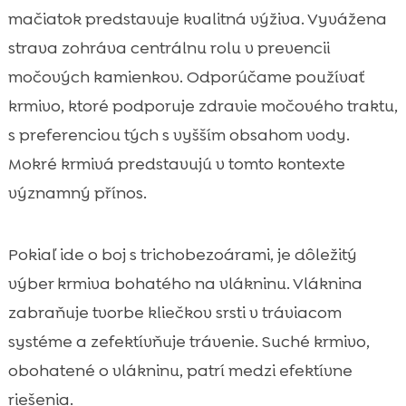
mačiatok predstavuje kvalitná výživa. Vyvážena
strava zohráva centrálnu rolu v prevencii
močových kamienkov. Odporúčame používať
krmivo, ktoré podporuje zdravie močového traktu,
s preferenciou tých s vyšším obsahom vody.
Mokré krmivá predstavujú v tomto kontexte
významný přínos.
Pokiaľ ide o boj s trichobezoárami, je dôležitý
výber krmiva bohatého na vlákninu. Vláknina
zabraňuje tvorbe kliečkov srsti v tráviacom
systéme a zefektívňuje trávenie. Suché krmivo,
obohatené o vlákninu, patrí medzi efektívne
riešenia.