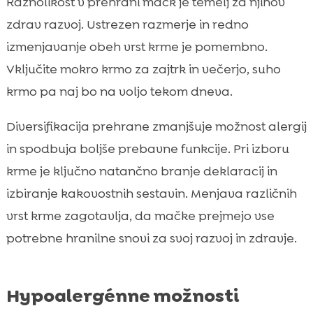
Raznolikost v prehrani mačk je temelj za njihov
zdrav razvoj. Ustrezen razmerje in redno
izmenjavanje obeh vrst krme je pomembno.
Vključite mokro krmo za zajtrk in večerjo, suho
krmo pa naj bo na voljo tekom dneva.
Diversifikacija prehrane zmanjšuje možnost alergij
in spodbuja boljše prebavne funkcije. Pri izboru
krme je ključno natančno branje deklaracij in
izbiranje kakovostnih sestavin. Menjava različnih
vrst krme zagotavlja, da mačke prejmejo vse
potrebne hranilne snovi za svoj razvoj in zdravje.
Hypoalergénne možnosti